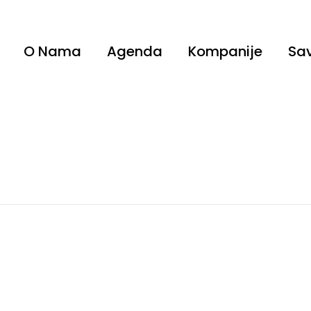
O Nama
Agenda
Kompanije
Sav
Generali Osiguranje