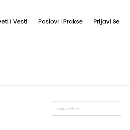
eti I Vesti
Poslovi I Prakse
Prijavi Se