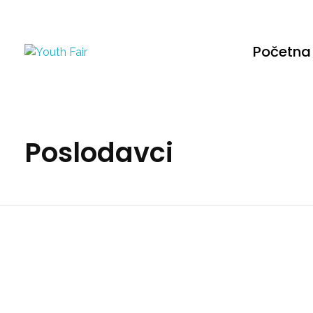
Početna
Youth Fair
Najveći karijerni događaj u regionu!
Poslodavci
SINERGA
NCR Voyix