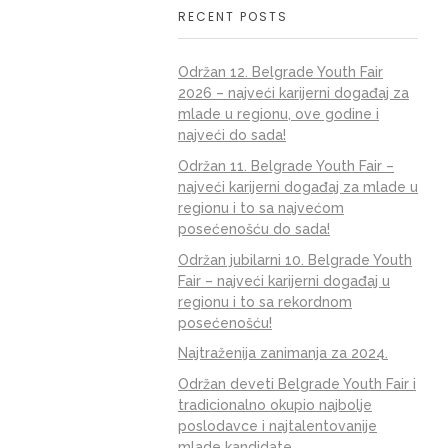
RECENT POSTS
Održan 12. Belgrade Youth Fair
2026 – najveći karijerni događaj za
mlade u regionu, ove godine i
najveći do sada!
Održan 11. Belgrade Youth Fair –
najveći karijerni događaj za mlade u
regionu i to sa najvećom
4
2025
posećenošću do sada!
AVCI
Održan jubilarni 10. Belgrade Youth
Fair – najveći karijerni događaj u
regionu i to sa rekordnom
posećenošću!
Najtraženija zanimanja za 2024.
Održan deveti Belgrade Youth Fair i
o
tradicionalno okupio najbolje
JTI)
poslodavce i najtalentovanije
mlade kandidate