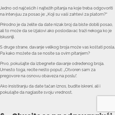
Jedno od najčešćih i najtežih pitanja na koje treba odgovoriti
na intervjuu za posao je: „Koji su vaši zahtevi za platom?“
Prirodno je da želite da date nizak broj da biste dobili posao,
ali to može da se izjalovi ako poslodavac traži nekoga ko je
iskusniji.
S druge strane, davanje velikog broja može vas koštati posla.
Pa kako možete da se nosite sa ovim pitanjem?
Prvo, pokušajte da izbegnete davanje određenog broja.
Umesto toga, recite nešto poput: „Otvoren sam za
pregovore na osnovu obaveza na poslu“.
Ako insistiranju da date tačan iznos, budite iskreni, ali i
pokušajte da naglasite svoju vrednost.