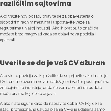
različitim sajtovima
Ako tražite nov posao, prijavite se za obaveštenja o
slobodnim radnim mestima i uspostavite veze sa
regruterima u vašoj industriji. Ako ih pratite, to znači da
možete brzo reagovati kada se objavi nova pozicija i
aplicirati.
Uverite se da je vaš CV ažuran
Ako vidite poziciju za koju želite da se prijavite, ako imate je
CV trenutno ažuriran novim sadržajem i vađim postignućima
značajnim za industriju, onda će vam pomoći da budete
među prvima koji će se prijaviti.
A ako niste sigurni kako da napravite dobar CV koji će se
istaći, profesionalna usluga pisanja CV-a je udaljena samo