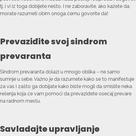
tj. i vi iz toga dobijete nešto. I ne zaboravite, ako kažete da,
morate razumeti obim onoga čemu govorite da!
Prevaziđite svoj sindrom
prevaranta
Sindrom prevaranta dolazi u mnogo oblika – ne samo
sumnje u sebe. Važno je da razumete kako se to manifestuje
za vas i zašto ga dobijate kako biste mogli da smislite neka
rešenja koja će vam pomoći da prevaziđete osećaj prevare
na radnom mestu.
Savladajte upravljanje