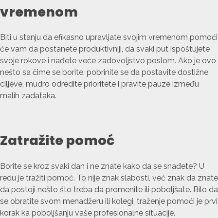
vremenom
Biti u stanju da efikasno upravljate svojim vremenom pomoći
će vam da postanete produktivniji, da svaki put ispoštujete
svoje rokove i nađete veće zadovoljstvo poslom. Ako je ovo
nešto sa čime se borite, pobrinite se da postavite dostižne
ciljeve, mudro odredite prioritete i pravite pauze između
malih zadataka.
Zatražite pomoć
Borite se kroz svaki dan i ne znate kako da se snađete? U
redu je tražiti pomoć. To nije znak slabosti, već znak da znate
da postoji nešto što treba da promenite ili poboljšate. Bilo da
se obratite svom menadžeru ili kolegi, traženje pomoći je prvi
korak ka poboljšanju vaše profesionalne situacije.