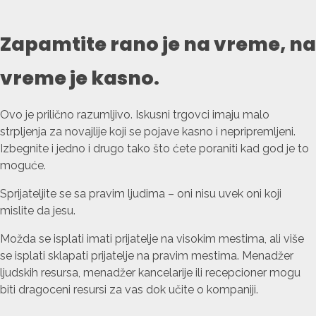
Zapamtite rano je na vreme, na
vreme je kasno.
Ovo je prilično razumljivo. Iskusni trgovci imaju malo
strpljenja za novajlije koji se pojave kasno i nepripremljeni.
Izbegnite i jedno i drugo tako što ćete poraniti kad god je to
moguće.
Sprijateljite se sa pravim ljudima – oni nisu uvek oni koji
mislite da jesu.
Možda se isplati imati prijatelje na visokim mestima, ali više
se isplati sklapati prijatelje na pravim mestima. Menadžer
ljudskih resursa, menadžer kancelarije ili recepcioner mogu
biti dragoceni resursi za vas dok učite o kompaniji.