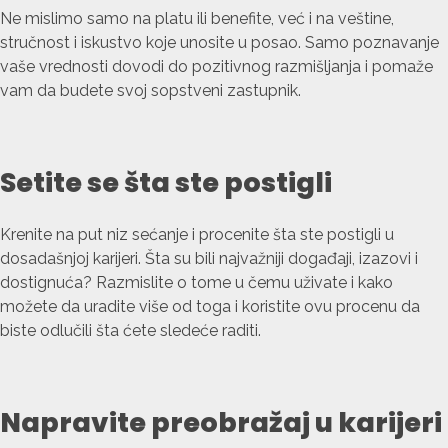
Ne mislimo samo na platu ili benefite, već i na veštine,
stručnost i iskustvo koje unosite u posao. Samo poznavanje
vaše vrednosti dovodi do pozitivnog razmišljanja i pomaže
vam da budete svoj sopstveni zastupnik.
Setite se šta ste postigli
Krenite na put niz sećanje i procenite šta ste postigli u
dosadašnjoj karijeri. Šta su bili najvažniji događaji, izazovi i
dostignuća? Razmislite o tome u čemu uživate i kako
možete da uradite više od toga i koristite ovu procenu da
biste odlučili šta ćete sledeće raditi.
Napravite preobražaj u karijeri