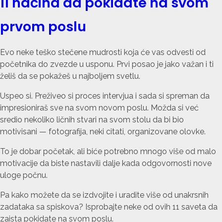
11 načina da pokidate na svom
prvom poslu
Evo neke teško stečene mudrosti koja će vas odvesti od
početnika do zvezde u usponu. Prvi posao je jako važan i ti
želiš da se pokažeš u najboljem svetlu.
Uspeo si. Preživeo si proces intervjua i sada si spreman da
impresioniraš sve na svom novom poslu. Možda si već
sredio nekoliko ličnih stvari na svom stolu da bi bio
motivisani — fotografija, neki citati, organizovane olovke.
To je dobar početak, ali biće potrebno mnogo više od malo
motivacije da biste nastavili dalje kada odgovornosti nove
uloge počnu.
Pa kako možete da se izdvojite i uradite više od unakrsnih
zadataka sa spiskova? Isprobajte neke od ovih 11 saveta da
zaista pokidate na svom poslu.