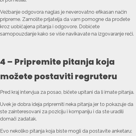
Vežbanje odgovora naglas je neverovatno efikasan način
pripreme. Zamolite prijatelja da vam pomogne da prođete
kroz uobičajena pitanja i odgovore. Dobićete
samopouzdanje kako se više navikavate na izgovaranje reči.
4 – Pripremite pitanja koja
možete postaviti regruteru
Pred kraj intervjua za posao, bićete upitani da li imate pitanja.
Uvek je dobra ideja pripremiti neka pitanja jer to pokazuje da
ste zainteresovani za poziciju i kompaniju i da ste uradili
domaći zadatak.
Evo nekoliko pitanja koja biste mogli da postavite anketaru: