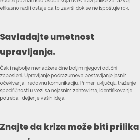
Budite poznati kao osoba koja uvek traži prilike za razvoj,
efikasno radi i ostaje da to završi dok se ne ispoštuje rok.
Savladajte umetnost
upravljanja.
Čak i najbolje menadžere čine boljim njegovi odlični
zaposleni. Upravljanje podrazumeva postavljanje jasnih
očekivanja i redovnu komunikaciju. Primeri uključuju traženje
specifičnosti u vezi sa nejasnim zahtevima, identifikovanje
potreba i deljenje vaših ideja.
Znajte da kriza može biti prilika