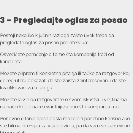
3 – Pregledajte oglas za posao
Postoji nekoliko ključnih razloga zašto uvek treba da
pregledate oglas za posao pre intervjua:
Osvežićete pamćenje o tome šta kompanija traži od
kandidata.
Možete pripremiti konkretna pitanja ili tačke za razgovor koji
će regruteru pokazati da ste zaista zainteresovani i da ste
kvalifikovani za tu ulogu.
Možete lakše da razgovarate o svom iskustvu i veštinama
na način koji je najrelevantniji za ono što kompanija traži.
Ponovno čitanje opisa posla može biti posebno korisno ako
ste bili na intervjuu za više pozicija, pa da vam se zahtevi ne
bi pomešali.