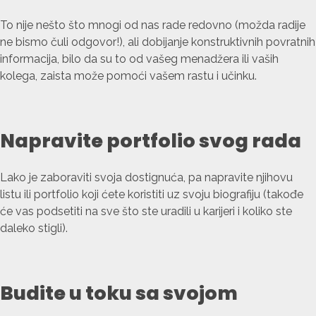
To nije nešto što mnogi od nas rade redovno (možda radije
ne bismo čuli odgovor!), ali dobijanje konstruktivnih povratnih
informacija, bilo da su to od vašeg menadžera ili vaših
kolega, zaista može pomoći vašem rastu i učinku.
Napravite portfolio svog rada
Lako je zaboraviti svoja dostignuća, pa napravite njihovu
listu ili portfolio koji ćete koristiti uz svoju biografiju (takođe
će vas podsetiti na sve što ste uradili u karijeri i koliko ste
daleko stigli).
Budite u toku sa svojom