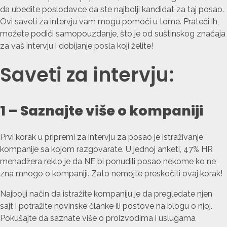
da ubedite poslodavce da ste najbolji kandidat za taj posao.
Ovi saveti za intervju vam mogu pomoći u tome. Prateći ih,
možete podići samopouzdanje, što je od suštinskog značaja
za vaš intervju i dobijanje posla koji želite!
Saveti za intervju:
1 – Saznajte više o kompaniji
Prvi korak u pripremi za intervju za posao je istraživanje
kompanije sa kojom razgovarate. U jednoj anketi, 47% HR
menadžera reklo je da NE bi ponudili posao nekome ko ne
zna mnogo o kompaniji. Zato nemojte preskočiti ovaj korak!
Najbolji način da istražite kompaniju je da pregledate njen
sajt i potražite novinske članke ili postove na blogu o njoj.
Pokušajte da saznate više o proizvodima i uslugama