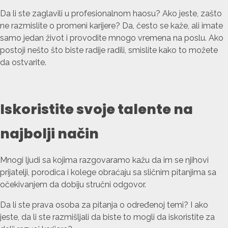
Da li ste zaglavili u profesionalnom haosu? Ako jeste, zašto
ne razmislite o promeni karijere? Da, često se kaže, ali imate
samo jedan život i provodite mnogo vremena na poslu. Ako
postoji nešto što biste radije radili, smislite kako to možete
da ostvarite.
Iskoristite svoje talente na
najbolji način
Mnogi ljudi sa kojima razgovaramo kažu da im se njihovi
prijatelji, porodica i kolege obraćaju sa sličnim pitanjima sa
očekivanjem da dobiju stručni odgovor.
Da li ste prava osoba za pitanja o određenoj temi? I ako
jeste, da li ste razmišljali da biste to mogli da iskoristite za