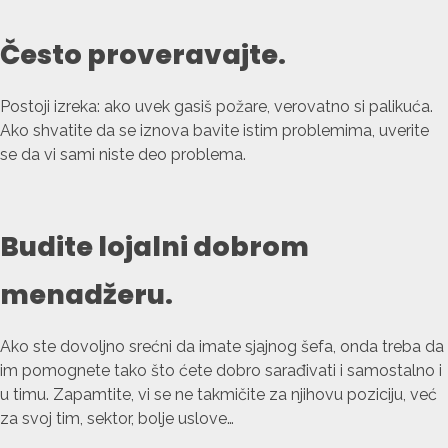
Često proveravajte.
Postoji izreka: ako uvek gasiš požare, verovatno si palikuća.
Ako shvatite da se iznova bavite istim problemima, uverite
se da vi sami niste deo problema.
Budite lojalni dobrom
menadžeru.
Ako ste dovoljno srećni da imate sjajnog šefa, onda treba da
im pomognete tako što ćete dobro sarađivati i samostalno i
u timu. Zapamtite, vi se ne takmičite za njihovu poziciju, već
za svoj tim, sektor, bolje uslove…