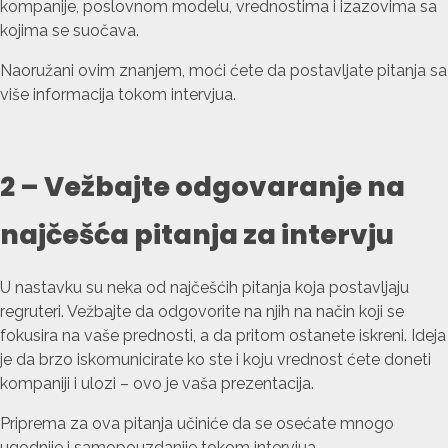
kompanije, poslovnom modelu, vrednostima i izazovima sa
kojima se suočava.
Naoružani ovim znanjem, moći ćete da postavljate pitanja sa
više informacija tokom intervjua.
2 – Vežbajte odgovaranje na
najčešća pitanja za intervju
U nastavku su neka od najčešćih pitanja koja postavljaju
regruteri. Vežbajte da odgovorite na njih na način koji se
fokusira na vaše prednosti, a da pritom ostanete iskreni. Ideja
je da brzo iskomunicirate ko ste i koju vrednost ćete doneti
kompaniji i ulozi – ovo je vaša prezentacija.
Priprema za ova pitanja učiniće da se osećate mnogo
ugodnije i samopouzdanije tokom intervjua.