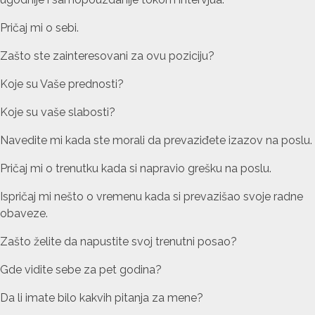
Pričaj mi o sebi.
Zašto ste zainteresovani za ovu poziciju?
Koje su Vaše prednosti?
Koje su vaše slabosti?
Navedite mi kada ste morali da prevaziđete izazov na poslu.
Pričaj mi o trenutku kada si napravio grešku na poslu.
Ispričaj mi nešto o vremenu kada si prevazišao svoje radne
obaveze.
Zašto želite da napustite svoj trenutni posao?
Gde vidite sebe za pet godina?
Da li imate bilo kakvih pitanja za mene?