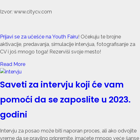
Izvor: www.citycv.com
Prijavi se za učešće na Youth Fairu
! Očekuju te brojne
aktivacije, predavanja, simulacije intervjua, fotografisanje za
CV i još mnogo toga! Rezerviši svoje mesto!
Read More
Saveti za intervju koji će vam
pomoći da se zaposlite u 2023.
godini
Intervju za posao može biti naporan proces, ali ako odvojite
vreme da se pravilno pripremite, imaćete mnogo veće šanse