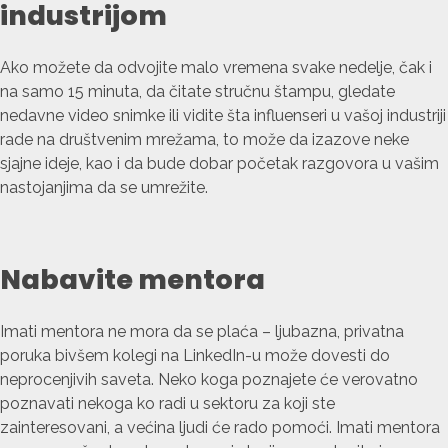
industrijom
Ako možete da odvojite malo vremena svake nedelje, čak i
na samo 15 minuta, da čitate stručnu štampu, gledate
nedavne video snimke ili vidite šta influenseri u vašoj industriji
rade na društvenim mrežama, to može da izazove neke
sjajne ideje, kao i da bude dobar početak razgovora u vašim
nastojanjima da se umrežite.
Nabavite mentora
Imati mentora ne mora da se plaća – ljubazna, privatna
poruka bivšem kolegi na LinkedIn-u može dovesti do
neprocenjivih saveta. Neko koga poznajete će verovatno
poznavati nekoga ko radi u sektoru za koji ste
zainteresovani, a većina ljudi će rado pomoći. Imati mentora