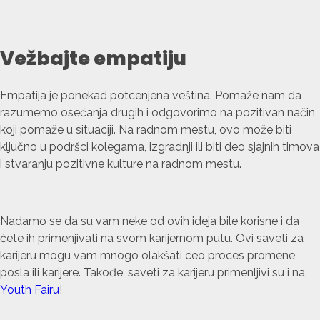
Vežbajte empatiju
Empatija je ponekad potcenjena veština. Pomaže nam da
razumemo osećanja drugih i odgovorimo na pozitivan način
koji pomaže u situaciji. Na radnom mestu, ovo može biti
ključno u podršci kolegama, izgradnji ili biti deo sjajnih timova
i stvaranju pozitivne kulture na radnom mestu.
Nadamo se da su vam neke od ovih ideja bile korisne i da
ćete ih primenjivati na svom karijernom putu. Ovi saveti za
karijeru mogu vam mnogo olakšati ceo proces promene
posla ili karijere. Takođe, saveti za karijeru primenljivi su i na
Youth Fairu
!