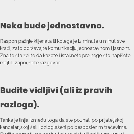
Neka bude jednostavno.
Raspon pažnje klijenata ili kolega je iz minuta u minut sve
kraći, zato održavajte komunikaciju jednostavnom i jasnom.
Znajte šta želite da kažete i istaknete pre nego što napišete
mejl ili započnete razgovor.
Budite vidljivi (ali iz pravih
razloga).
Tanka je linija između toga da ste poznati po prijateljskoj
kancelarijskoj šali i ozloglašeni po besposlenim tračevima.