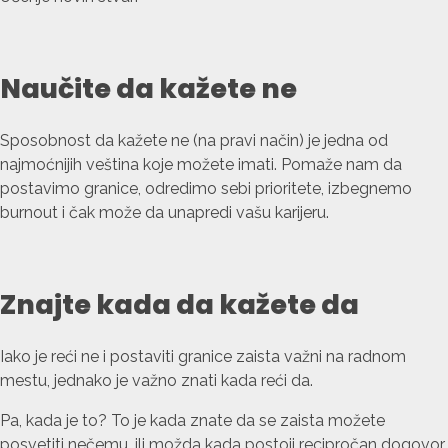
Naučite da kažete ne
Sposobnost da kažete ne (na pravi način) je jedna od
najmoćnijih veština koje možete imati. Pomaže nam da
postavimo granice, odredimo sebi prioritete, izbegnemo
burnout i čak može da unapredi vašu karijeru.
Znajte kada da kažete da
Iako je reći ne i postaviti granice zaista važni na radnom
mestu, jednako je važno znati kada reći da.
Pa, kada je to? To je kada znate da se zaista možete
posvetiti nečemu, ili možda kada postoji recipročan dogovor,