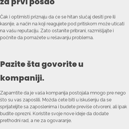
za prvi posao
Čak i optimisti priznaju da će se hitan slučaj desiti pre ili
kasnije, a način na koji reagujete pod pritiskom može uticati
na vašu reputaciju. Zato ostanite pribrani, razmišljajte i
počnite da pomažete u rešavanju problema.
Pazite šta govorite u
kompaniji.
Zapamtite da je vaša kompanija postojala mnogo pre nego
što su vas zaposlili. Možda ćete biti u iskušenju da se
sprijateljite sa zaposlenima i budete previše otvoreni, ali ipak
budite oprezni. Koristite svoje nove ideje da dodate
prethodni rad, a ne za ogovaranje.