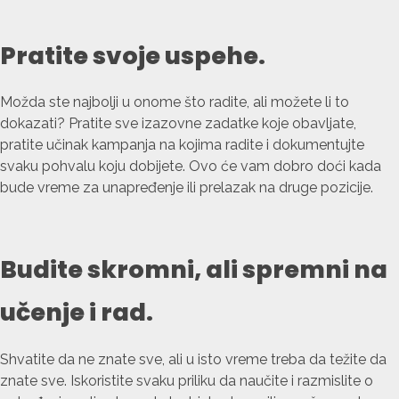
Pratite svoje uspehe.
Možda ste najbolji u onome što radite, ali možete li to
dokazati? Pratite sve izazovne zadatke koje obavljate,
pratite učinak kampanja na kojima radite i dokumentujte
svaku pohvalu koju dobijete. Ovo će vam dobro doći kada
bude vreme za unapređenje ili prelazak na druge pozicije.
Budite skromni, ali spremni na
učenje i rad.
Shvatite da ne znate sve, ali u isto vreme treba da težite da
znate sve. Iskoristite svaku priliku da naučite i razmislite o