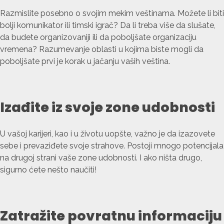
Razmislite posebno o svojim mekim veštinama. Možete li biti
bolji komunikator ili timski igrač? Da li treba više da slušate,
da budete organizovaniji ili da poboljšate organizaciju
vremena? Razumevanje oblasti u kojima biste mogli da
poboljšate prvi je korak u jačanju vaših veština.
Izađite iz svoje zone udobnosti
U vašoj karijeri, kao i u životu uopšte, važno je da izazovete
sebe i prevaziđete svoje strahove. Postoji mnogo potencijala
na drugoj strani vaše zone udobnosti. I ako ništa drugo,
sigurno ćete nešto naučiti!
Zatražite povratnu informaciju