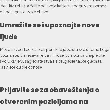
mentorski program za razvoj karijere pružaju odličan način da
identifikujete šta želite od svoje karijere i mogu vam pomoći
da postignete svoje ciljeve.
Umrežite se i upoznajte nove
ljude
Možda zvuči kao kliše, ali ponekad je zaista sve u tome koga
poznajete. Umrežavanje vam može pomoći da unapredite
svoju karijeru, sagledate stvari iz drugačije tačke gledišta i
razvijete dublje odnose.
Prijavite se za obaveštenja o
otvorenim pozicijama na