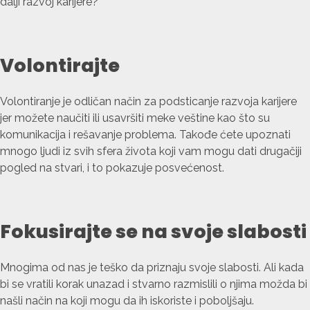
dalji razvoj karijere?
Volontirajte
Volontiranje je odličan način za podsticanje razvoja karijere
jer možete naučiti ili usavršiti meke veštine kao što su
komunikacija i rešavanje problema. Takođe ćete upoznati
mnogo ljudi iz svih sfera života koji vam mogu dati drugačiji
pogled na stvari, i to pokazuje posvećenost.
Fokusirajte se na svoje slabosti
Mnogima od nas je teško da priznaju svoje slabosti. Ali kada
bi se vratili korak unazad i stvarno razmislili o njima možda bi
našli način na koji mogu da ih iskoriste i poboljšaju.