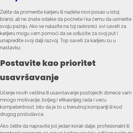
Želite da promenite karijeru ili nađete novi posao u istoj
branši, ali ne znate odakle da počnete i ka čemu da usmerite
svoju pažnju. Ako se nalazite na toj raskrsnici, ovi saveti za
karijeru mogu vam pomoći da se odlučite za svoj put i
unapredite svoj dalji razvoj. Top saveti za karijeru su u
nastavku:
Postavite kao prioritet
usavršavanje
Učenje novih veština ili usavršavanje postojećih doneće vam
mnogo motivacije, boljeg i efikasnijeg rada i veću
kompetentnost, bilo da je to u trenutnoj kompaniji ili kod
drugog poslodavca.
Ako želite da napravite još jedan korak dalje, profesionalni ili