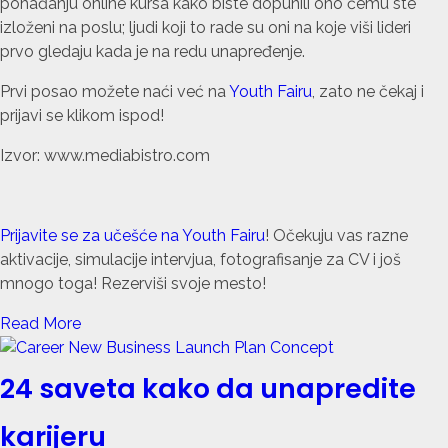
pohađanju online kursa kako biste dopunili ono čemu ste
izloženi na poslu; ljudi koji to rade su oni na koje viši lideri
prvo gledaju kada je na redu unapređenje.
Prvi posao možete naći već na
Youth Fairu
, zato ne čekaj i
prijavi se klikom ispod!
Izvor: www.mediabistro.com
Prijavite se za učešće na Youth Fairu
! Očekuju vas razne
aktivacije, simulacije intervjua, fotografisanje za CV i još
mnogo toga! Rezerviši svoje mesto!
Read More
24 saveta kako da unapredite
karijeru