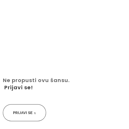
posećenošću!
Deseti po redu Belgrade Youth Fair održan
je 18. i 19. aprila 2024. i okupio je gotovo
6000 mladih iz svih delova Srbije i najveće
poslodavce u zemlji. Događaj ...
Read More
Ne propusti ovu šansu.
Prijavi se!
PRIJAVI SE