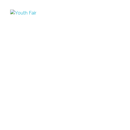
Belgrade Youth Fair
Youth Fair
Najveći karijerni događaj u regionu!
Najveći
karijerni događaj
u
regionu!
PRIJAVI SE