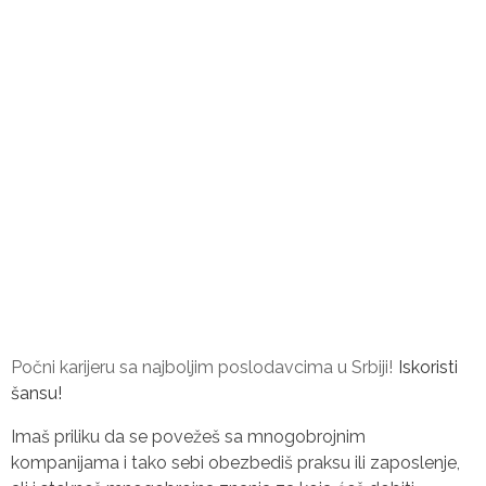
23. i 24. april 2026.
Cineplexx Ušće Šoping Centar
Obezbedi svoje mesto na vreme!
Počni karijeru sa najboljim poslodavcima u Srbiji!
Iskoristi
šansu!
Imaš priliku da se povežeš sa mnogobrojnim
kompanijama i tako sebi obezbediš praksu ili zaposlenje,