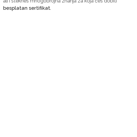
ali i stekneš mnogobrojna znanja za koja ćeš dobiti
besplatan sertifikat
.