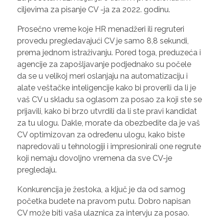
ciljevima za pisanje CV -ja za 2022. godinu.
Prosečno vreme koje HR menadžeri ili regruteri
provedu pregledavajući CV je samo 8,8 sekundi,
prema jednom istraživanju. Pored toga, preduzeća i
agencije za zapošljavanje podjednako su počele
da se u velikoj meri oslanjaju na automatizaciju i
alate veštačke inteligencije kako bi proverili da li je
vaš CV u skladu sa oglasom za posao za koji ste se
prijavili, kako bi brzo utvrdili da li ste pravi kandidat
za tu ulogu. Dakle, morate da obezbedite da je vaš
CV optimizovan za određenu ulogu, kako biste
napredovali u tehnologiji i impresionirali one regrute
koji nemaju dovoljno vremena da sve CV-je
pregledaju.
Konkurencija je žestoka, a ključ je da od samog
početka budete na pravom putu. Dobro napisan
CV može biti vaša ulaznica za intervju za posao.