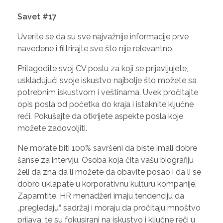
Savet #17
Uverite se da su sve najvažnije informacije prve
navedene i filtrirajte sve što nije relevantno.
Prilagodite svoj CV poslu za koji se prijavljujete,
usklađujući svoje iskustvo najbolje što možete sa
potrebnim iskustvom i veštinama. Uvek pročitajte
opis posla od početka do kraja i istaknite ključne
reči. Pokušajte da otkrijete aspekte posla koje
možete zadovoljiti.
Ne morate biti 100% savršeni da biste imali dobre
šanse za intervju. Osoba koja čita vašu biografiju
želi da zna da li možete da obavite posao i da li se
dobro uklapate u korporativnu kulturu kompanije.
Zapamtite, HR menadžeri imaju tendenciju da
„pregledaju“ sadržaj i moraju da pročitaju mnoštvo
prijava, te su fokusirani na iskustvo i ključne reči u