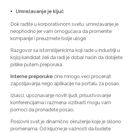
Umrežavanje je ključ
Dok radite u korporativnom svetu, umrežavanje je
neophodno jer vam omogućava da promenite
kompanije i preuzmete bolje uloge.
Razgovor sa istomišljenicima koji rade u industriji u
kojoj kandidat želi da radi je dobar način da dobijete
prilike putem preporuka.
Interne preporuke
čine mnogo veći procenat
zapošljavanja nego aplikacije na portalu za posao.
Izlasci, upoznavanje novih ljudi, prisustvovanje
konferencijama i razmena vizitkarti mogu vam
pomoći da pronađete posao.
Poslovni svet je dinamično okruženje koje je sklono
promenama. Od ključne je važnosti da budete