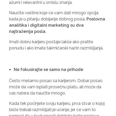
ažurni i relevantni u smislu znanja.
Naučite veštine koje će vam dati mnogo opcija
kada je u pitanju dobijanje dobrog posla.
Poslovna
analitika i digitalni marketing su dva
najtraženija posla.
Imati dobru karijeru postaje lakše ako pratite
ponudu i ako imate takmičarski način razmišljanja.
Ne fokusirajte se samo na prihode
Često mešamo posao sa karijerom. Dobar posao
može da vam isplati prosečnu platu, ali može da
vas natera da naučite mnogo.
Kada tek počinjete svoju karijeru, prva stvar o kojoj
biste trebali razmišljati je učenje, jer će vam to
pomoći da u budućnosti dobijete bolje poslove.