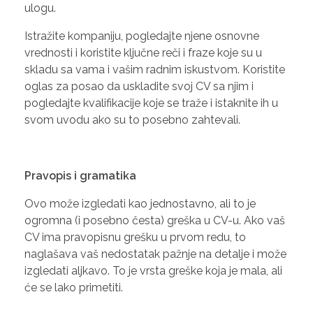
ulogu.
Istražite kompaniju, pogledajte njene osnovne
vrednosti i koristite ključne reči i fraze koje su u
skladu sa vama i vašim radnim iskustvom. Koristite
oglas za posao da uskladite svoj CV sa njim i
pogledajte kvalifikacije koje se traže i istaknite ih u
svom uvodu ako su to posebno zahtevali.
Pravopis i gramatika
Ovo može izgledati kao jednostavno, ali to je
ogromna (i posebno česta) greška u CV-u. Ako vaš
CV ima pravopisnu grešku u prvom redu, to
naglašava vaš nedostatak pažnje na detalje i može
izgledati aljkavo. To je vrsta greške koja je mala, ali
će se lako primetiti.