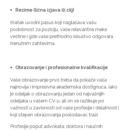
Rezime (lična izjava ili cilj)
Kratak uvodni pasus koji naglašava vašu
podobnost za poziciju, vaše relevantne meke
veštine i gde vaše prethodno iskustvo odgovara
trenutnim zahtevima.
Obrazovanje i profesionalne kvalifikacije
Vaše obrazovanje prvo treba da pokaže vaša
najnovija i impresivna akademska dostignuća. Iako
je odeljak o obrazovanju jedan od najvažnijih
odeljaka u vašem CV-u, ali on se razlikuje po
važnosti u zavisnosti od vaše profesije i delatnosti i
koji stepen obrazovanja poslodavac traži.
Profesije poput advokata, doktora i naučnih