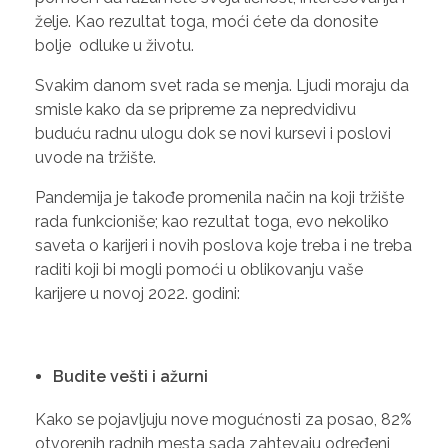
želje. Kao rezultat toga, moći ćete da donosite
bolje odluke u životu.
Svakim danom svet rada se menja. Ljudi moraju da
smisle kako da se pripreme za nepredvidivu
buduću radnu ulogu dok se novi kursevi i poslovi
uvode na tržište.
Pandemija je takođe promenila način na koji tržište
rada funkcioniše; kao rezultat toga, evo nekoliko
saveta o karijeri i novih poslova koje treba i ne treba
raditi koji bi mogli pomoći u oblikovanju vaše
karijere u novoj 2022. godini:
Budite vešti i ažurni
Kako se pojavljuju nove mogućnosti za posao, 82%
otvorenih radnih mesta sada zahtevaju određeni