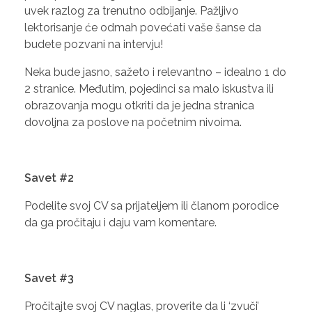
uvek razlog za trenutno odbijanje. Pažljivo
lektorisanje će odmah povećati vaše šanse da
budete pozvani na intervju!
Neka bude jasno, sažeto i relevantno – idealno 1 do
2 stranice. Međutim, pojedinci sa malo iskustva ili
obrazovanja mogu otkriti da je jedna stranica
dovoljna za poslove na početnim nivoima.
Savet #2
Podelite svoj CV sa prijateljem ili članom porodice
da ga pročitaju i daju vam komentare.
Savet #3
Pročitajte svoj CV naglas, proverite da li ‘zvuči’