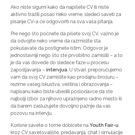
Ako niste sigurni kako da napišete CV ili niste
aktivno tražili posao neko vreme, sledeći saveti za
pisanje CV-a će odgovoriti na sva vaša pitanja.
Pre nego što počnete da pišete svoj CV, važno je
da odvojite neko vreme da razmislite šta
pokušavate da postignete istim. Odgovor je
jednostavniji nego što ste prvobitno zamislili – a to
je da vas dovede do sledeće faze u procesu
zapošljavanja –
intervjua
. U stvari, preporučujemo
vam da svoj CV zamislite kao prodajnu brošuru –
rezime vašeg iskustva, veština i obrazovanja –
napisanu kako biste ubedili poslodavce da ste
najbolji izbor za njihovo upražnjeno radno mesto ili
da barem zaslužujete dovoljno pažnje da vas
pozovu na intervju.
Korisne savete o tome dobićete na
Youth Fair-u
kroz CV savetovalište, predavanja, chat i simulacije