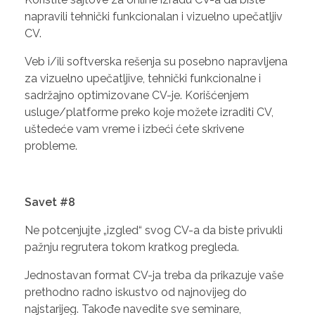
napravili tehnički funkcionalan i vizuelno upečatljiv
CV.
Veb i/ili softverska rešenja su posebno napravljena
za vizuelno upečatljive, tehnički funkcionalne i
sadržajno optimizovane CV-je. Korišćenjem
usluge/platforme preko koje možete izraditi CV,
uštedeće vam vreme i izbeći ćete skrivene
probleme.
Savet #8
Ne potcenjujte „izgled“ svog CV-a da biste privukli
pažnju regrutera tokom kratkog pregleda.
Jednostavan format CV-ja treba da prikazuje vaše
prethodno radno iskustvo od najnovijeg do
najstarijeg. Takođe navedite sve seminare,