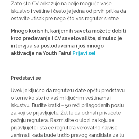
Zato što CV prikazuje najbolje moguće vaše
iskustvo i veštine i često je jedna od prvih prilika da
ostavite utisak pre nego što vas regruter sretne.
Mnogo korisnih, karijernih saveta možete dobiti
kroz predavanja i CV savetovalište, simulacije
intervjua sa poslodavcima i još mnogo
aktivacija na Youth Fairu!
Prijavi se!
Predstavi se
Uvek je ključno da regruteru date opštu predstavu
o tome ko ste i o vašim ključnim veštinama i
iskustvu. Budite kratki – 50 reči prilagođenih poslu
za koji se prijavljujete. Želite da odmah privučete
pažnju regrutera. Razmislite o ulozi za koju se
prijavljujete i šta će regrutera verovatno najviše
zanimati kada bude tražio pravog kandidata za tu