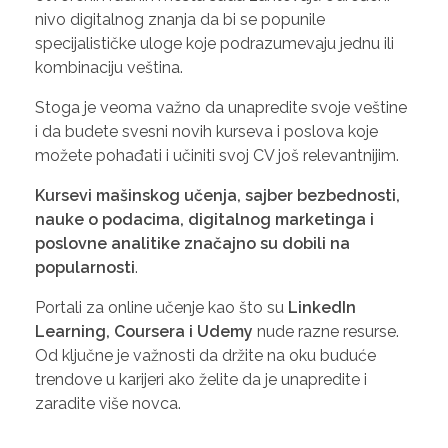
nivo digitalnog znanja da bi se popunile
specijalističke uloge koje podrazumevaju jednu ili
kombinaciju veština.
Stoga je veoma važno da unapredite svoje veštine
i da budete svesni novih kurseva i poslova koje
možete pohađati i učiniti svoj CV još relevantnijim.
Kursevi mašinskog učenja, sajber bezbednosti,
nauke o podacima, digitalnog marketinga i
poslovne analitike značajno su dobili na
popularnosti
.
Portali za online učenje kao što su
LinkedIn
Learning, Coursera i Udemy
nude razne resurse.
Od ključne je važnosti da držite na oku buduće
trendove u karijeri ako želite da je unapredite i
zaradite više novca.