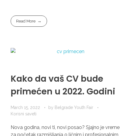
Read More
Kako da vaš CV bude
primećen u 2022. Godini
March 15, 2022
by
Belgrade Youth Fair
Korisni saveti
Nova godina, novi ti, novi posao? Sjajno je vreme
za početak razmišljanja o ličnim i profesionalnim