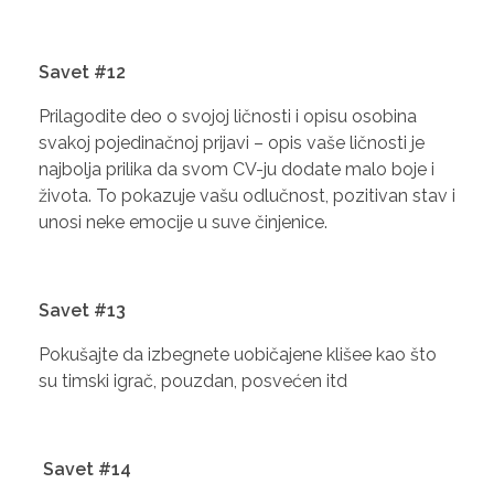
Savet #12
Prilagodite deo o svojoj ličnosti i opisu osobina
svakoj pojedinačnoj prijavi – opis vaše ličnosti je
najbolja prilika da svom CV-ju dodate malo boje i
života. To pokazuje vašu odlučnost, pozitivan stav i
unosi neke emocije u suve činjenice.
Savet #13
Pokušajte da izbegnete uobičajene klišee kao što
su timski igrač, pouzdan, posvećen itd
Savet #14