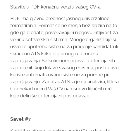
Stavite u PDF konačnu verziju vašeg CV-a.
PDF ima glavnu prednost jasnog univerzalnog
formatiranja. Format se ne menja bez obzira na to
gde ga gledate, povećavajući njegovu čitljivost za
većinu softverskih sistema. Mnoge organizacije su
usvojile upotrebu sistema za praćenje kandidata ili
skraćeno ATS kako bi pomogli u procesu
zapošljavanja. Sa količinom prijava i potencijalnih
zaposlenih koji dolaze svakog meseca, poslodavci
koriste automatizovane sisteme za pomoć pri
zapošljavanju. Zadatak ATS-a je da analizira, filtrira
(i ponekad oceni) Vaš CV na osnovu ključnih reči
koje definiše potencijalni poslodavac.
Savet #7
Koristite sajtove za online izradu CV-a da biste