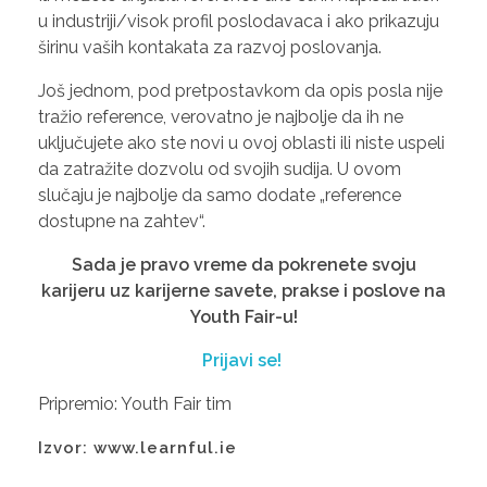
u industriji/visok profil poslodavaca i ako prikazuju
širinu vaših kontakata za razvoj poslovanja.
Još jednom, pod pretpostavkom da opis posla nije
tražio reference, verovatno je najbolje da ih ne
uključujete ako ste novi u ovoj oblasti ili niste uspeli
da zatražite dozvolu od svojih sudija. U ovom
slučaju je najbolje da samo dodate „reference
dostupne na zahtev“.
Sada je pravo vreme da pokrenete svoju
karijeru uz karijerne savete, prakse i poslove na
Youth Fair-u!
Prijavi se!
Pripremio: Youth Fair tim
Izvor: www.learnful.ie