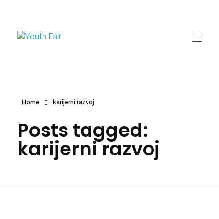
Youth Fair
Najveći karijerni događaj u regionu!
Home
karijerni razvoj
Posts tagged:
karijerni razvoj