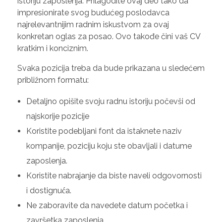
istoriju zaposlenja. Prilagodite ovaj deo tako da
impresionirate svog budućeg poslodavca
najrelevantnijim radnim iskustvom za ovaj
konkretan oglas za posao. Ovo takođe čini vaš CV
kratkim i konciznim.
Svaka pozicija treba da bude prikazana u sledećem
približnom formatu:
Detaljno opišite svoju radnu istoriju počevši od
najskorije pozicije
Koristite podebljani font da istaknete naziv
kompanije, poziciju koju ste obavljali i datume
zaposlenja.
Koristite nabrajanje da biste naveli odgovornosti
i dostignuća.
Ne zaboravite da navedete datum početka i
završetka zaposlenja