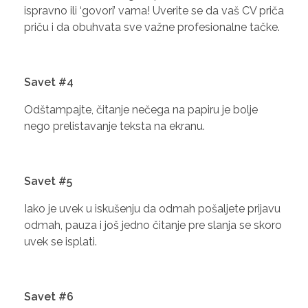
ispravno ili ‘govori’ vama! Uverite se da vaš CV priča
priču i da obuhvata sve važne profesionalne tačke.
Savet #4
Odštampajte, čitanje nečega na papiru je bolje
nego prelistavanje teksta na ekranu.
Savet #5
Iako je uvek u iskušenju da odmah pošaljete prijavu
odmah, pauza i još jedno čitanje pre slanja se skoro
uvek se isplati.
Savet #6