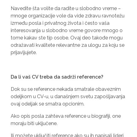
Navedite šta volite da radite u slobodno vreme –
mnoge organizacije vole da vide zdravu ravnotežu
između posla i privatnog života i često vaša
interesovanja u slobodno vreme govore mnogo o
tome kakav ste tip osobe. Ovaj deo takođe mogu
odražavati kvalitete relevantne za ulogu za koju se
prijavljujete.
Da li vaš CV treba da sadrži reference?
Dok su se reference nekada smatrale obaveznim
odeljkom u CV-u, u današnjem svetu zapošljavanja
ovaj odeljak se smatra opcionim.
Ako opis posla zahteva reference u biografiji, one
moraju biti uključene.
Ili možete uključiti reference ako su ih napisali lideri