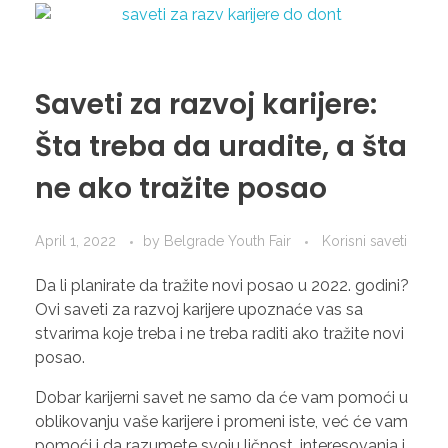
Saveti za razvoj karijere:
Šta treba da uradite, a šta
ne ako tražite posao
April 1, 2022
by
Belgrade Youth Fair
Korisni saveti
Da li planirate da tražite novi posao u 2022. godini?
Ovi saveti za razvoj karijere upoznaće vas sa
stvarima koje treba i ne treba raditi ako tražite novi
posao.
Dobar karijerni savet ne samo da će vam pomoći u
oblikovanju vaše karijere i promeni iste, već će vam
pomoći i da razumete svoju ličnost, interesovanja i