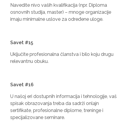
Navedite nivo vaših kvalifikacija (npr. Diploma
osnovnih studija, master) – mnoge organizacije
imaju minimalne uslove za određene uloge.
Savet #15
Uključite profesionalna članstva i bilo koju drugu
relevantnu obuku.
Savet #16
U našoj eri dostupnih informacija i tehnologije, vaš
spisak obrazovanja treba da sadrži onlajn
sertifikate, profesionalne diplome, treninge i
specijalizovane seminare.