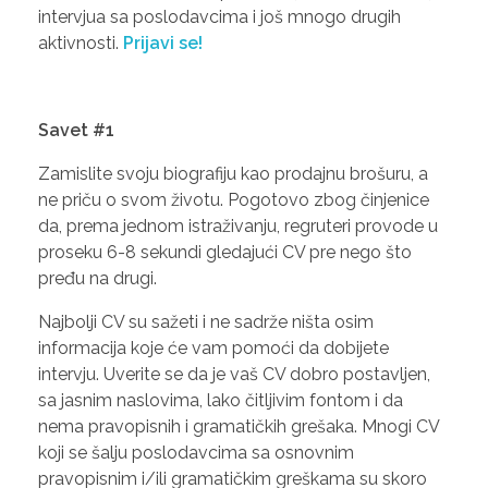
intervjua sa poslodavcima i još mnogo drugih
aktivnosti.
Prijavi se!
Savet #1
Zamislite svoju biografiju kao prodajnu brošuru, a
ne priču o svom životu. Pogotovo zbog činjenice
da, prema jednom istraživanju, regruteri provode u
proseku 6-8 sekundi gledajući CV pre nego što
pređu na drugi.
Najbolji CV su sažeti i ne sadrže ništa osim
informacija koje će vam pomoći da dobijete
intervju. Uverite se da je vaš CV dobro postavljen,
sa jasnim naslovima, lako čitljivim fontom i da
nema pravopisnih i gramatičkih grešaka. Mnogi CV
koji se šalju poslodavcima sa osnovnim
pravopisnim i/ili gramatičkim greškama su skoro