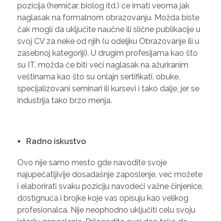
pozicija (hemičar, biolog itd.) će imati veoma jak
naglasak na formalnom obrazovanju. Možda biste
čak mogli da uključite naučne ili slične publikacije u
svoj CV za neke od njih (u odeljku Obrazovanje ili u
zasebnoj kategoriji). U drugim profesijama kao što
su IT, možda će biti veći naglasak na ažuriranim
veštinama kao što su onlajn sertifikati, obuke,
specijalizovani seminari ili kursevi i tako dalje, jer se
industrija tako brzo menja.
Radno iskustvo
Ovo nije samo mesto gde navodite svoje
najupečatljivije dosadašnje zaposlenje, već možete
i elaborirati svaku poziciju navodeći važne činjenice,
dostignuća i brojke koje vas opisuju kao velikog
profesionalca. Nije neophodno uključiti celu svoju