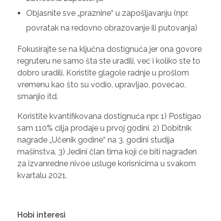
Objasnite sve „praznine“ u zapošljavanju (npr.
povratak na redovno obrazovanje ili putovanja)
Fokusirajte se na ključna dostignuća jer ona govore
regruteru ne samo šta ste uradili, već i koliko ste to
dobro uradili. Koristite glagole radnje u prošlom
vremenu kao što su vodio, upravljao, povećao,
smanjio itd.
Koristite kvantifikovana dostignuća npr. 1) Postigao
sam 110% cilja prodaje u prvoj godini. 2) Dobitnik
nagrade „Učenik godine“ na 3. godini studija
mašinstva. 3) Jedini član tima koji će biti nagrađen
za izvanredne nivoe usluge korisnicima u svakom
kvartalu 2021.
Hobi interesi