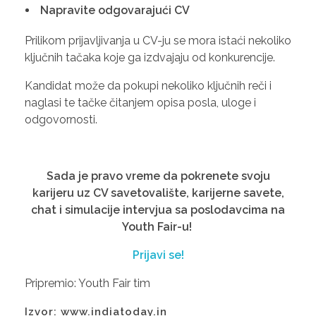
Napravite odgovarajući CV
Prilikom prijavljivanja u CV-ju se mora istaći nekoliko
ključnih tačaka koje ga izdvajaju od konkurencije.
Kandidat može da pokupi nekoliko ključnih reči i
naglasi te tačke čitanjem opisa posla, uloge i
odgovornosti.
Sada je pravo vreme da pokrenete svoju
karijeru uz CV savetovalište, karijerne savete,
chat i simulacije intervjua sa poslodavcima na
Youth Fair-u!
Prijavi se!
Pripremio: Youth Fair tim
Izvor: www.indiatoday.in