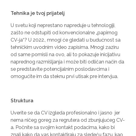
Tehnika je tvoj prijatelj
U svetu koji neprestano napreduje u tehnologiji,
zašto ne odstupiti od konvencionalne „papirnog
CV-ja“? U 2022., mnogi će gledati u budućnost sa
tehničkim uvodnim video zapisima. Mnogi zaziru
od same pomisli na ovo, ali to pokazuje inicijativu
naprednog razmišljanja i može biti odličan način da
se predstavite potencijalnim poslodavcima i
omogućite im da steknu prvi utisak pre intervjua.
Struktura
Uverite se da CV izgleda profesionalno i jasno jer
nema ničeg goreg za regrutera od zbunjujućeg CV-
a. Počnite sa svojim kontakt podacima, kako bi
znali kako da vas kontaktiraju za sledeću fazu, kao