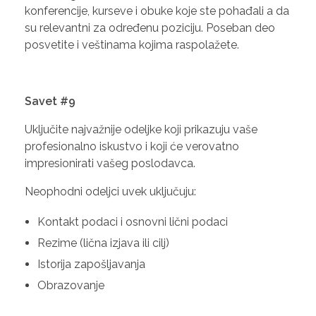
konferencije, kurseve i obuke koje ste pohađali a da
su relevantni za određenu poziciju. Poseban deo
posvetite i veštinama kojima raspolažete.
Savet #9
Uključite najvažnije odeljke koji prikazuju vaše
profesionalno iskustvo i koji će verovatno
impresionirati vašeg poslodavca.
Neophodni odeljci uvek uključuju:
Kontakt podaci i osnovni lični podaci
Rezime (lična izjava ili cilj)
Istorija zapošljavanja
Obrazovanje