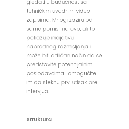
gledati u budućnost sa
tehničkim uvodnim video
zapisima. Mnogi zaziru od
same pomisli na ovo, ali to
pokazuje inicijativu
naprednog razmišljanja i
može biti odličan način da se
predstavite potencijalnim
poslodavcima i omogućite
im da steknu prvi utisak pre
intervjua.
Struktura