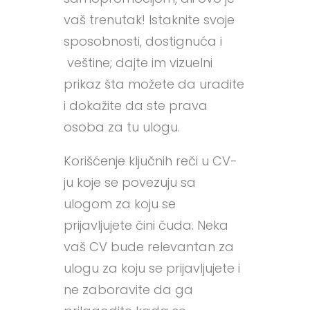
vaš trenutak! Istaknite svoje
sposobnosti, dostignuća i
veštine; dajte im vizuelni
prikaz šta možete da uradite
i dokažite da ste prava
osoba za tu ulogu.
Korišćenje ključnih reči u CV-
ju koje se povezuju sa
ulogom za koju se
prijavljujete čini čuda. Neka
vaš CV bude relevantan za
ulogu za koju se prijavljujete i
ne zaboravite da ga