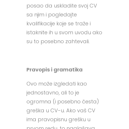
posao da uskladite svoj CV
sa njim i pogledajte
kvalifikacije koje se traže i
istaknite ih u svom uvodu ako
su to posebno zahtevali.
Pravopis i gramatika
Ovo može izgledati kao
jednostavno, ali to je
ogromna (i posebno česta)
greška u CV-u. Ako vaš CV
ima pravopisnu grešku u
prvom redu, to naglašava