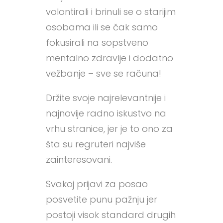
volontirali i brinuli se o starijim
osobama ili se čak samo
fokusirali na sopstveno
mentalno zdravlje i dodatno
vežbanje – sve se računa!
Držite svoje najrelevantnije i
najnovije radno iskustvo na
vrhu stranice, jer je to ono za
šta su regruteri najviše
zainteresovani.
Svakoj prijavi za posao
posvetite punu pažnju jer
postoji visok standard drugih