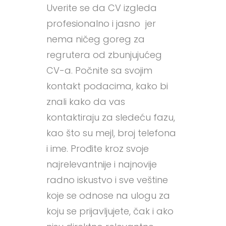
Uverite se da CV izgleda
profesionalno i jasno jer
nema ničeg goreg za
regrutera od zbunjujućeg
CV-a. Počnite sa svojim
kontakt podacima, kako bi
znali kako da vas
kontaktiraju za sledeću fazu,
kao što su mejl, broj telefona
i ime. Prođite kroz svoje
najrelevantnije i najnovije
radno iskustvo i sve veštine
koje se odnose na ulogu za
koju se prijavljujete, čak i ako