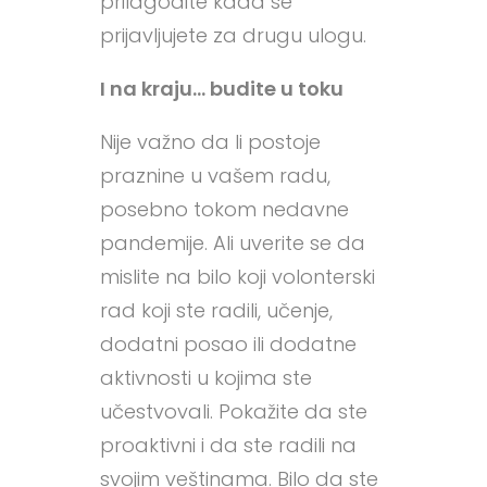
prilagodite kada se
prijavljujete za drugu ulogu.
I na kraju… budite u toku
Nije važno da li postoje
praznine u vašem radu,
posebno tokom nedavne
pandemije. Ali uverite se da
mislite na bilo koji volonterski
rad koji ste radili, učenje,
dodatni posao ili dodatne
aktivnosti u kojima ste
učestvovali. Pokažite da ste
proaktivni i da ste radili na
svojim veštinama. Bilo da ste