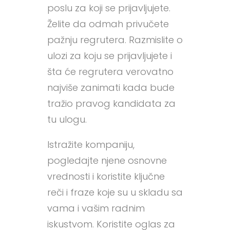
poslu za koji se prijavljujete.
Želite da odmah privučete
pažnju regrutera. Razmislite o
ulozi za koju se prijavljujete i
šta će regrutera verovatno
najviše zanimati kada bude
tražio pravog kandidata za
tu ulogu.
Istražite kompaniju,
pogledajte njene osnovne
vrednosti i koristite ključne
reči i fraze koje su u skladu sa
vama i vašim radnim
iskustvom. Koristite oglas za