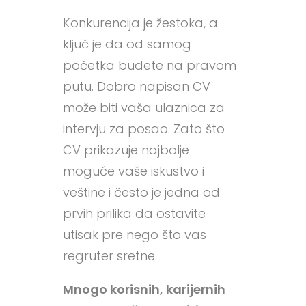
Konkurencija je žestoka, a
ključ je da od samog
početka budete na pravom
putu. Dobro napisan CV
može biti vaša ulaznica za
intervju za posao. Zato što
CV prikazuje najbolje
moguće vaše iskustvo i
veštine i često je jedna od
prvih prilika da ostavite
utisak pre nego što vas
regruter sretne.
Mnogo korisnih, karijernih