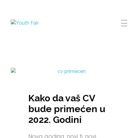
Youth Fair
Najveći karijerni događaj u regionu!
Kako da vaš CV
bude primećen u
2022. Godini
Nova godina, novi ti, novi