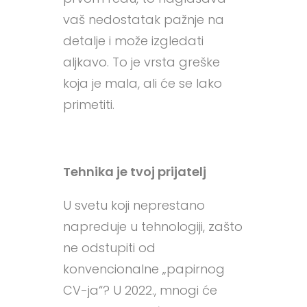
vaš nedostatak pažnje na
detalje i može izgledati
aljkavo. To je vrsta greške
koja je mala, ali će se lako
primetiti.
Tehnika je tvoj prijatelj
U svetu koji neprestano
napreduje u tehnologiji, zašto
ne odstupiti od
konvencionalne „papirnog
CV-ja“? U 2022., mnogi će