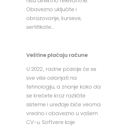
nisu direktno relevantne.
Obavezno uključite i
obrazovanje, kurseve,
sertifikate…
Veštine plaćaju račune
U 2022., radne pozicije će se
sve više oslanjati na
tehnologiju, a znanje kako da
se krećete kroz različite
sisteme i uređaje biće veoma
vredno i obavezno u vašem
CV-u. Softvere koje