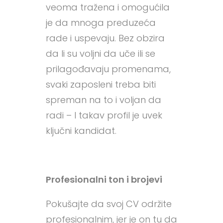
veoma tražena i omogućila
je da mnoga preduzeća
rade i uspevaju. Bez obzira
da li su voljni da uče ili se
prilagođavaju promenama,
svaki zaposleni treba biti
spreman na to i voljan da
radi – I takav profil je uvek
ključni kandidat.
Profesionalni ton i brojevi
Pokušajte da svoj CV održite
profesionalnim, jer je on tu da