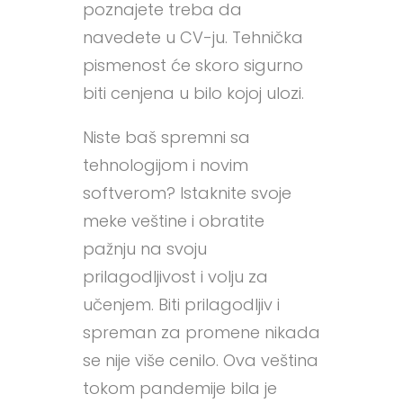
poznajete treba da
navedete u CV-ju. Tehnička
pismenost će skoro sigurno
biti cenjena u bilo kojoj ulozi.
Niste baš spremni sa
tehnologijom i novim
softverom? Istaknite svoje
meke veštine i obratite
pažnju na svoju
prilagodljivost i volju za
učenjem. Biti prilagodljiv i
spreman za promene nikada
se nije više cenilo. Ova veština
tokom pandemije bila je