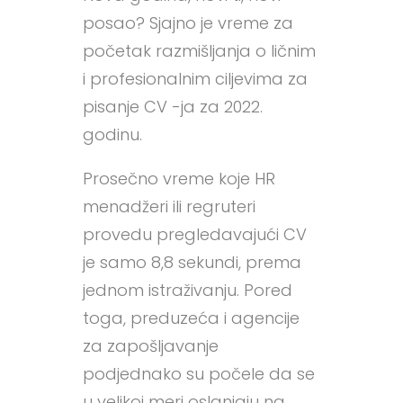
posao? Sjajno je vreme za
početak razmišljanja o ličnim
i profesionalnim ciljevima za
pisanje CV -ja za 2022.
godinu.
Prosečno vreme koje HR
menadžeri ili regruteri
provedu pregledavajući CV
je samo 8,8 sekundi, prema
jednom istraživanju. Pored
toga, preduzeća i agencije
za zapošljavanje
podjednako su počele da se
u velikoj meri oslanjaju na