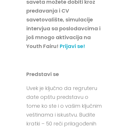
saveta možete dobiti kroz
predavanja i CV
savetovalište, simulacije
intervjua sa poslodavcima i
još mnogo aktivacija na
Youth Fairu!
Prijavi se!
Predstavi se
Uvek je ključno da regruteru
date opštu predstavu o
tome ko ste i o vašim ključnim
veštinama i iskustvu. Budite
kratki – 50 reči prilagođenih