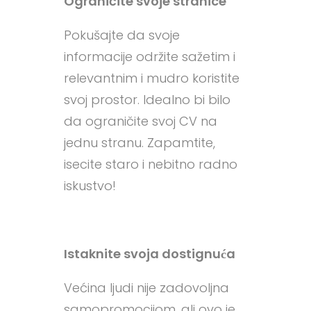
Ograničite svoje stranice
Pokušajte da svoje
informacije održite sažetim i
relevantnim i mudro koristite
svoj prostor. Idealno bi bilo
da ograničite svoj CV na
jednu stranu. Zapamtite,
isecite staro i nebitno radno
iskustvo!
Istaknite svoja dostignuća
Većina ljudi nije zadovoljna
samopromocijom, ali ovo je