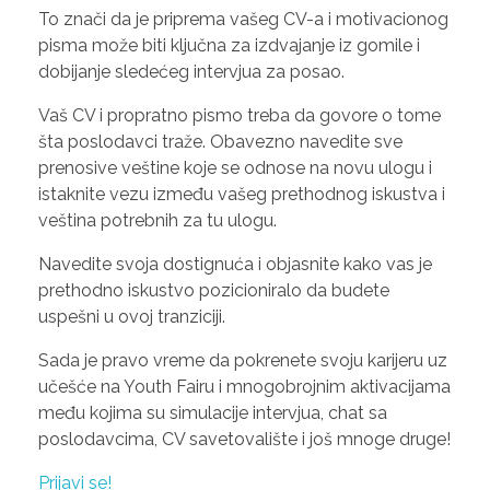
To znači da je priprema vašeg CV-a i motivacionog
pisma može biti ključna za izdvajanje iz gomile i
dobijanje sledećeg intervjua za posao.
Vaš CV i propratno pismo treba da govore o tome
šta poslodavci traže. Obavezno navedite sve
prenosive veštine koje se odnose na novu ulogu i
istaknite vezu između vašeg prethodnog iskustva i
veština potrebnih za tu ulogu.
Navedite svoja dostignuća i objasnite kako vas je
prethodno iskustvo pozicioniralo da budete
uspešni u ovoj tranziciji.
Sada je pravo vreme da pokrenete svoju karijeru uz
učešće na Youth Fairu i mnogobrojnim aktivacijama
među kojima su simulacije intervjua, chat sa
poslodavcima, CV savetovalište i još mnoge druge!
Prijavi se!