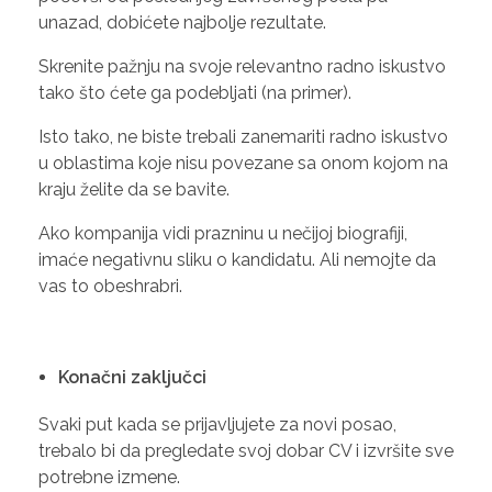
unazad, dobićete najbolje rezultate.
Skrenite pažnju na svoje relevantno radno iskustvo
tako što ćete ga podebljati (na primer).
Isto tako, ne biste trebali zanemariti radno iskustvo
u oblastima koje nisu povezane sa onom kojom na
kraju želite da se bavite.
Ako kompanija vidi prazninu u nečijoj biografiji,
imaće negativnu sliku o kandidatu. Ali nemojte da
vas to obeshrabri.
Konačni zaključci
Svaki put kada se prijavljujete za novi posao,
trebalo bi da pregledate svoj dobar CV i izvršite sve
potrebne izmene.