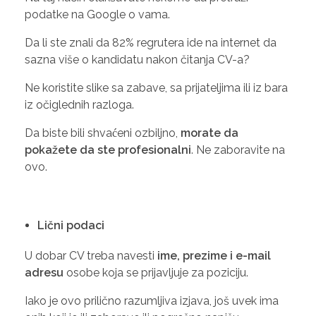
podatke na Google o vama.
Da li ste znali da 82% regrutera ide na internet da
sazna više o kandidatu nakon čitanja CV-a?
Ne koristite slike sa zabave, sa prijateljima ili iz bara
iz očiglednih razloga.
Da biste bili shvaćeni ozbiljno,
morate da
pokažete da ste profesionalni
. Ne zaboravite na
ovo.
Lični podaci
U dobar CV treba navesti
ime, prezime i e-mail
adresu
osobe koja se prijavljuje za poziciju.
Iako je ovo prilično razumljiva izjava, još uvek ima