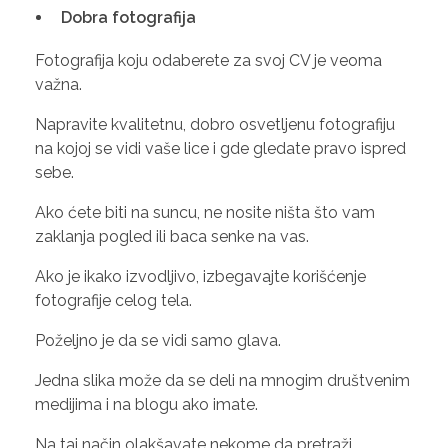
Dobra fotografija
Fotografija koju odaberete za svoj CV je veoma
važna.
Napravite kvalitetnu, dobro osvetljenu fotografiju
na kojoj se vidi vaše lice i gde gledate pravo ispred
sebe.
Ako ćete biti na suncu, ne nosite ništa što vam
zaklanja pogled ili baca senke na vas.
Ako je ikako izvodljivo, izbegavajte korišćenje
fotografije celog tela.
Poželjno je da se vidi samo glava.
Jedna slika može da se deli na mnogim društvenim
medijima i na blogu ako imate.
Na taj način olakšavate nekome da pretraži