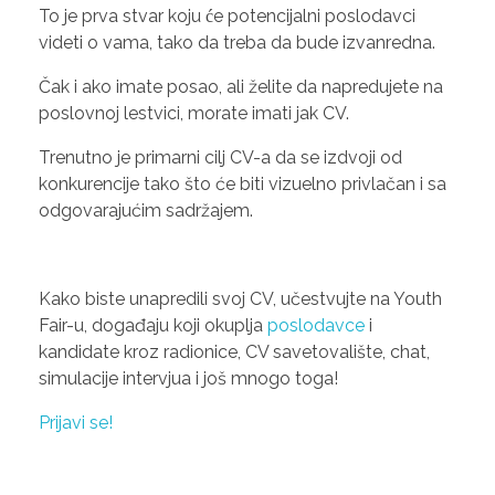
To je prva stvar koju će potencijalni poslodavci
videti o vama, tako da treba da bude izvanredna.
Čak i ako imate posao, ali želite da napredujete na
poslovnoj lestvici, morate imati jak CV.
Trenutno je primarni cilj CV-a da se izdvoji od
konkurencije tako što će biti vizuelno privlačan i sa
odgovarajućim sadržajem.
Kako biste unapredili svoj CV, učestvujte na Youth
Fair-u, događaju koji okuplja
poslodavce
i
kandidate kroz radionice, CV savetovalište, chat,
simulacije intervjua i još mnogo toga!
Prijavi se!