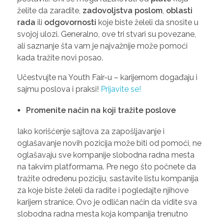
želite da zaradite,
zadovoljstva poslom
,
oblasti
rada
ili
odgovornosti
koje biste želeli da snosite u
svojoj ulozi. Generalno, ove tri stvari su povezane,
ali saznanje šta vam je najvažnije može pomoći
kada tražite novi posao.
Učestvujte na Youth Fair-u – karijernom događaju i
sajmu poslova i praksi!
Prijavite se!
Promenite način na koji tražite poslove
Iako korišćenje sajtova za zapošljavanje i
oglašavanje novih pozicija može biti od pomoći, ne
oglašavaju sve kompanije slobodna radna mesta
na takvim platformama. Pre nego što počnete da
tražite određenu poziciju, sastavite listu kompanija
za koje biste želeli da radite i pogledajte njihove
karijern stranice. Ovo je odličan način da vidite sva
slobodna radna mesta koja kompanija trenutno