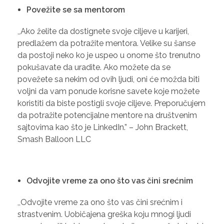
Povežite se sa mentorom
,,Ako želite da dostignete svoje ciljeve u karijeri,
predlažem da potražite mentora. Velike su šanse
da postoji neko ko je uspeo u onome što trenutno
pokušavate da uradite. Ako možete da se
povežete sa nekim od ovih ljudi, oni će možda biti
voljni da vam ponude korisne savete koje možete
koristiti da biste postigli svoje ciljeve. Preporučujem
da potražite potencijalne mentore na društvenim
sajtovima kao što je LinkedIn.” – John Brackett,
Smash Balloon LLC
Odvojite vreme za ono što vas čini srećnim
,,Odvojite vreme za ono što vas čini srećnim i
strastvenim. Uobičajena greška koju mnogi ljudi