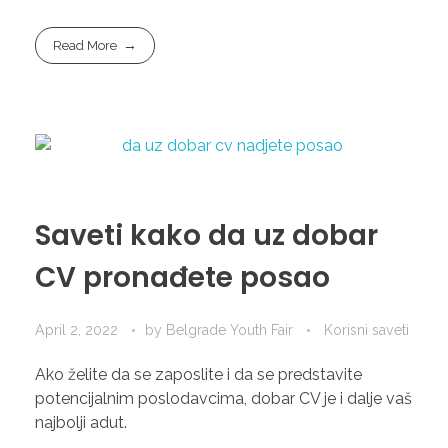
Read More
Saveti kako da uz dobar
CV pronađete posao
April 2, 2022
by
Belgrade Youth Fair
Korisni saveti
Ako želite da se zaposlite i da se predstavite
potencijalnim poslodavcima, dobar CV je i dalje vaš
najbolji adut.