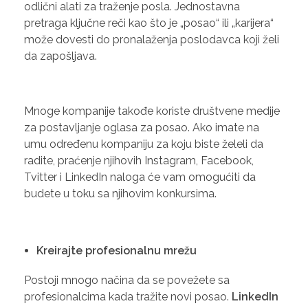
odlični alati za traženje posla. Jednostavna
pretraga ključne reči kao što je „posao“ ili „karijera“
može dovesti do pronalaženja poslodavca koji želi
da zapošljava.
Mnoge kompanije takođe koriste društvene medije
za postavljanje oglasa za posao. Ako imate na
umu određenu kompaniju za koju biste želeli da
radite, praćenje njihovih Instagram, Facebook,
Tvitter i LinkedIn naloga će vam omogućiti da
budete u toku sa njihovim konkursima.
Kreirajte profesionalnu mrežu
Postoji mnogo načina da se povežete sa
profesionalcima kada tražite novi posao.
LinkedIn