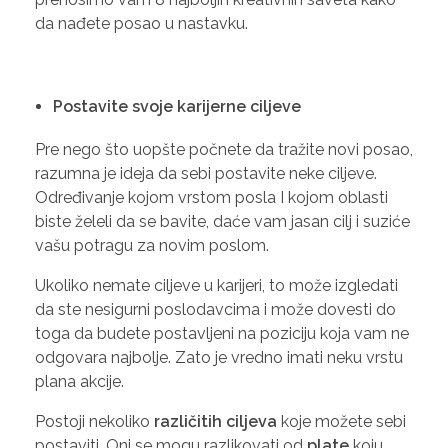
da nađete posao u nastavku.
Postavite svoje karijerne ciljeve
Pre nego što uopšte počnete da tražite novi posao,
razumna je ideja da sebi postavite neke ciljeve.
Određivanje kojom vrstom posla I kojom oblasti
biste želeli da se bavite, daće vam jasan cilj i suziće
vašu potragu za novim poslom.
Ukoliko nemate ciljeve u karijeri, to može izgledati
da ste nesigurni poslodavcima i može dovesti do
toga da budete postavljeni na poziciju koja vam ne
odgovara najbolje. Zato je vredno imati neku vrstu
plana akcije.
Postoji nekoliko
različitih ciljeva
koje možete sebi
postaviti. Oni se mogu razlikovati od
plate
koju