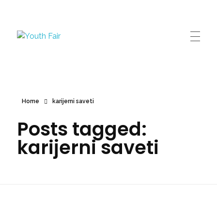
Youth Fair
Najveći karijerni događaj u regionu!
Home
karijerni saveti
Posts tagged:
karijerni saveti