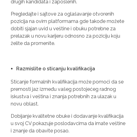
drugih kandidata i zaposlenih.
Pregledajte i sajtove za oglašavanje otvorenih
pozicija na ovim platformama gde takođe možete
dobiti sjajan uvid u veštine i obuku potrebne za
prelazak u novu karijeru odnosno za poziciju koju
želite da promenite.
Razmislite o sticanju kvalifikacija
Sticanje formalnih kvalifikacija može pomoći da se
premosti jaz između vašeg postojećeg radnog
iskustva i veština i znanja potrebnih za ulazak u
novu oblast.
Dobijanje kvalitetne obuke i dodavanje kvalifikacija
u svoj CV pokazuje poslodavcima da imate veštine
i znanje da obavite posao.