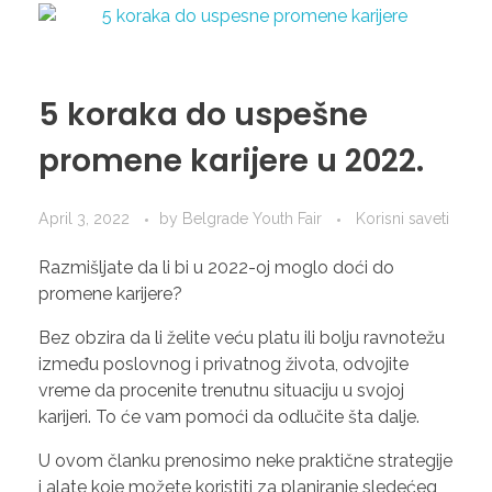
5 koraka do uspešne
promene karijere u 2022.
April 3, 2022
by
Belgrade Youth Fair
Korisni saveti
Razmišljate da li bi u 2022-oj moglo doći do
promene karijere?
Bez obzira da li želite veću platu ili bolju ravnotežu
između poslovnog i privatnog života, odvojite
vreme da procenite trenutnu situaciju u svojoj
karijeri. To će vam pomoći da odlučite šta dalje.
U ovom članku prenosimo neke praktične strategije
i alate koje možete koristiti za planiranje sledećeg