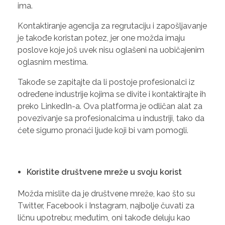
ima.
Kontaktiranje agencija za regrutaciju i zapošljavanje
je takođe koristan potez, jer one možda imaju
poslove koje još uvek nisu oglašeni na uobičajenim
oglasnim mestima.
Takođe se zapitajte da li postoje profesionalci iz
određene industrije kojima se divite i kontaktirajte ih
preko LinkedIn-a. Ova platforma je odličan alat za
povezivanje sa profesionalcima u industriji, tako da
ćete sigurno pronaći ljude koji bi vam pomogli.
Koristite društvene mreže u svoju korist
Možda mislite da je društvene mreže, kao što su
Twitter, Facebook i Instagram, najbolje čuvati za
ličnu upotrebu; međutim, oni takođe deluju kao