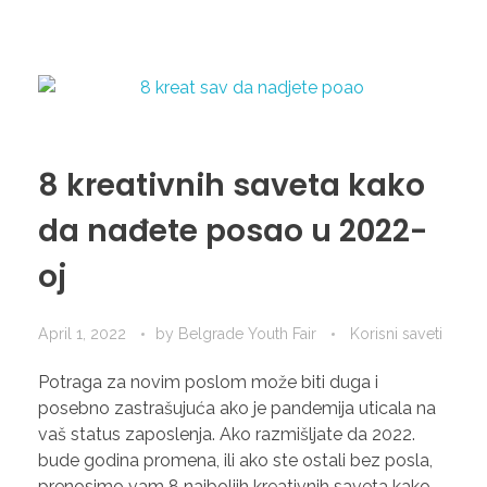
8 kreativnih saveta kako
da nađete posao u 2022-
oj
April 1, 2022
by
Belgrade Youth Fair
Korisni saveti
Potraga za novim poslom može biti duga i
posebno zastrašujuća ako je pandemija uticala na
vaš status zaposlenja. Ako razmišljate da 2022.
bude godina promena, ili ako ste ostali bez posla,
prenosimo vam 8 najboljih kreativnih saveta kako