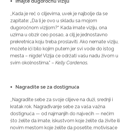
Imajte dugoročnu viziju
,,Kada je reč o ciljevima, uvek je najbolje da se
zapitate: „Da li je ovo u skladu sa mojom
dugoročnom vizijom?“ Kada imate viziju, ona
uzima u obzir ceo posao, a cilj je jednostavno
prekretnica koju treba proslaviti. Ako nemate viziju,
možete ići bilo kojim putem jer svi vode do istog
mesta – nigde! Vizija će održati vašu nadu živom u
svim okolnostima.” –
Kelly Cardenas
.
Nagradite se za dostignuća
,,Nagradite sebe za svoje ciljeve na duži, srednji i
kratak rok. Nagrađivanje sebe za vaša važna
dostignuća — od najmanjih do najvećih — nečim
što želite da imate, iskustvom koje želite da živite ili
novim mestom koje želite da posetite, motivisaće