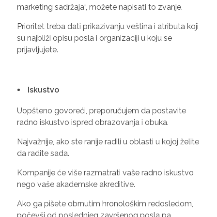
marketing sadržaja“, možete napisati to zvanje.
Prioritet treba dati prikazivanju veština i atributa koji
su najbliži opisu posla i organizaciji u koju se
prijavljujete.
Iskustvo
Uopšteno govoreći, preporučujem da postavite
radno iskustvo ispred obrazovanja i obuka.
Najvažnije, ako ste ranije radili u oblasti u kojoj želite
da radite sada.
Kompanije će više razmatrati vaše radno iskustvo
nego vaše akademske akreditive.
Ako ga pišete obrnutim hronološkim redosledom,
počevši od poslednjeg završenog posla pa