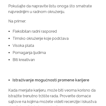
Pokušajte da napravite listu onoga što smatrate
najvrednijim u radnom okruženju.
Na primer:
Fleksibilan radni raspored
Timsko okruženje koje podržava
Visoka plata
Pomaganja ljudima
Biti kreativan
Istraživanje mogućnosti promene karijere
Kada menjate karijeru, može biti veoma korisno da
istražite trenutno tržište rada. Proverite domaće
sajtove na kojima možete videti recenzije i iskustva