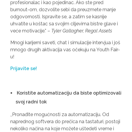
profesionalac i kao pojedinac. Ako ste pred
burnout-om, dozvolite sebi da preuzmete manje
odgovornosti. Ispravite se, a zatim se kasnije
uhvatite u koštac sa svojim ciljevima bistre glave i
veće motivacije.” –
Tyler Gallagher, Regal Assets
Mnogi karijerni saveti, chat i simulacije intervjua i još
mnogo drugih aktivacija vas očekuju na Youth Fair-
u!
Prijavite se!
Koristite automatizaciju da biste optimizovali
svoj radni tok
,,Pronađite mogućnosti za automatizaciju. Od
naprednog softvera do prečica na tastaturi, postoji
nekoliko načina na koje možete uštedeti vreme i