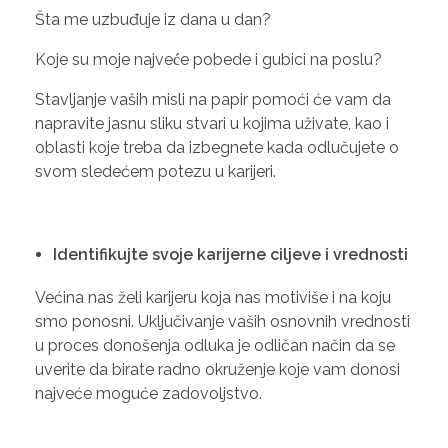
Šta me uzbuđuje iz dana u dan?
Koje su moje najveće pobede i gubici na poslu?
Stavljanje vaših misli na papir pomoći će vam da
napravite jasnu sliku stvari u kojima uživate, kao i
oblasti koje treba da izbegnete kada odlučujete o
svom sledećem potezu u karijeri.
Identifikujte svoje karijerne ciljeve i vrednosti
Većina nas želi karijeru koja nas motiviše i na koju
smo ponosni. Uključivanje vaših osnovnih vrednosti
u proces donošenja odluka je odličan način da se
uverite da birate radno okruženje koje vam donosi
najveće moguće zadovoljstvo.