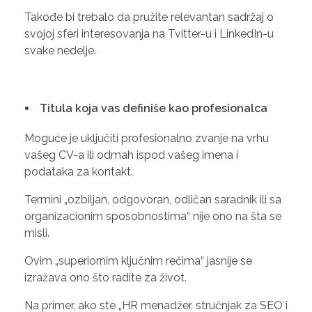
Takođe bi trebalo da pružite relevantan sadržaj o
svojoj sferi interesovanja na Tvitter-u i LinkedIn-u
svake nedelje.
Titula koja vas definiše kao profesionalca
Moguće je uključiti profesionalno zvanje na vrhu
vašeg CV-a ili odmah ispod vašeg imena i
podataka za kontakt.
Termini „ozbiljan, odgovoran, odličan saradnik ili sa
organizacionim sposobnostima“ nije ono na šta se
misli.
Ovim „superiornim ključnim rečima“ jasnije se
izražava ono što radite za život.
Na primer, ako ste „HR menadžer, stručnjak za SEO i