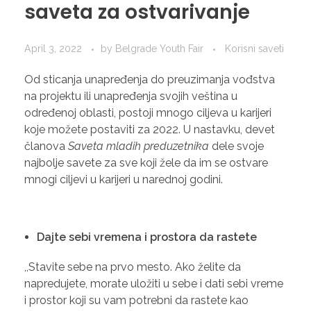
saveta za ostvarivanje
April 3, 2022
by
Belgrade Youth Fair
Korisni saveti
Od sticanja unapređenja do preuzimanja vođstva
na projektu ili unapređenja svojih veština u
određenoj oblasti, postoji mnogo ciljeva u karijeri
koje možete postaviti za 2022. U nastavku, devet
članova
Saveta mladih preduzetnika
dele svoje
najbolje savete za sve koji žele da im se ostvare
mnogi ciljevi u karijeri u narednoj godini.
Dajte sebi vremena i prostora da rastete
,,Stavite sebe na prvo mesto. Ako želite da
napredujete, morate uložiti u sebe i dati sebi vreme
i prostor koji su vam potrebni da rastete kao