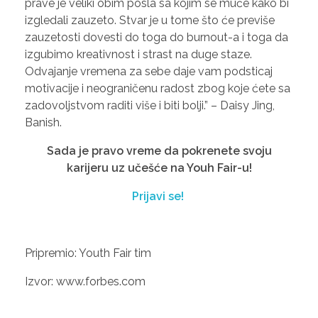
prave je veliki obim posla sa kojim se muče kako bi
izgledali zauzeto. Stvar je u tome što će previše
zauzetosti dovesti do toga do burnout-a i toga da
izgubimo kreativnost i strast na duge staze.
Odvajanje vremena za sebe daje vam podsticaj
motivacije i neograničenu radost zbog koje ćete sa
zadovoljstvom raditi više i biti bolji.” – Daisy Jing,
Banish.
Sada je pravo vreme da pokrenete svoju
karijeru uz učešće na Youh Fair-u!
Prijavi se!
Pripremio: Youth Fair tim
Izvor: www.forbes.com