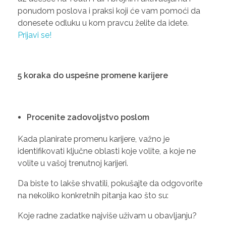
ponudom poslova i praksi koji će vam pomoći da
donesete odluku u kom pravcu želite da idete.
Prijavi se!
5 koraka do uspešne promene karijere
Procenite zadovoljstvo poslom
Kada planirate promenu karijere, važno je
identifikovati ključne oblasti koje volite, a koje ne
volite u vašoj trenutnoj karijeri.
Da biste to lakše shvatili, pokušajte da odgovorite
na nekoliko konkretnih pitanja kao što su:
Koje radne zadatke najviše uživam u obavljanju?