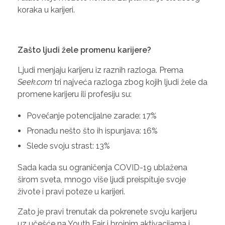
koraka u karijeri.
Zašto ljudi žele promenu karijere?
Ljudi menjaju karijeru iz raznih razloga. Prema
Seek.com
tri najveća razloga zbog kojih ljudi žele da
promene karijeru ili profesiju su:
Povećanje potencijalne zarade: 17%
Pronađu nešto što ih ispunjava: 16%
Slede svoju strast: 13%
Sada kada su ograničenja COVID-19 ublažena
širom sveta, mnogo više ljudi preispituje svoje
živote i pravi poteze u karijeri.
Zato je pravi trenutak da pokrenete svoju karijeru
uz učešće na Youth Fair i brojnim aktivacijama i