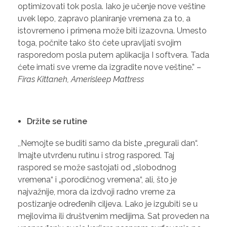
optimizovati tok posla. Iako je učenje nove veštine
uvek lepo, zapravo planiranje vremena za to, a
istovremeno i primena može biti izazovna. Umesto
toga, počnite tako što ćete upravljati svojim
rasporedom posla putem aplikacija I softvera. Tada
ćete imati sve vreme da izgradite nove veštine.” –
Firas Kittaneh, Amerisleep Mattress
Držite se rutine
,,Nemojte se buditi samo da biste „pregurali dan“.
Imajte utvrđenu rutinu i strog raspored. Taj
raspored se može sastojati od „slobodnog
vremena“ i „porodičnog vremena“, ali, što je
najvažnije, mora da izdvoji radno vreme za
postizanje određenih ciljeva. Lako je izgubiti se u
mejlovima ili društvenim medijima. Sat proveden na