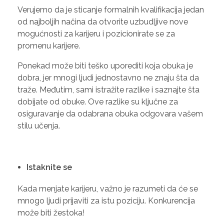
Verujemo da je sticanje formalnih kvalifikacija jedan
od najboljih načina da otvorite uzbudljive nove
mogućnosti za karijeru i pozicionirate se za
promenu karijere.
Ponekad može biti teško uporediti koja obuka je
dobra, jer mnogi ljudi jednostavno ne znaju šta da
traže. Međutim, sami istražite razlike i saznajte šta
dobijate od obuke. Ove razlike su ključne za
osiguravanje da odabrana obuka odgovara vašem
stilu učenja.
Istaknite se
Kada menjate karijeru, važno je razumeti da će se
mnogo ljudi prijaviti za istu poziciju. Konkurencija
može biti žestoka!