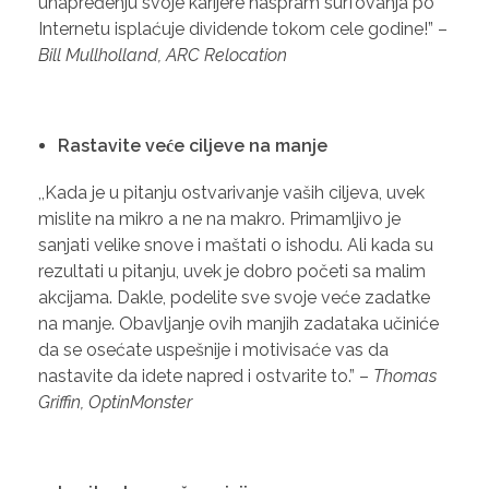
unapređenju svoje karijere naspram surfovanja po
Internetu isplaćuje dividende tokom cele godine!” –
Bill Mullholland, ARC Relocation
Rastavite veće ciljeve na manje
,,Kada je u pitanju ostvarivanje vaših ciljeva, uvek
mislite na mikro a ne na makro. Primamljivo je
sanjati velike snove i maštati o ishodu. Ali kada su
rezultati u pitanju, uvek je dobro početi sa malim
akcijama. Dakle, podelite sve svoje veće zadatke
na manje. Obavljanje ovih manjih zadataka učiniće
da se osećate uspešnije i motivisaće vas da
nastavite da idete napred i ostvarite to.” –
Thomas
Griffin, OptinMonster