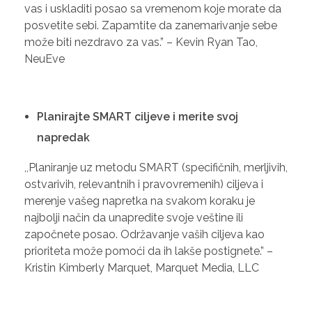
vas i uskladiti posao sa vremenom koje morate da
posvetite sebi. Zapamtite da zanemarivanje sebe
može biti nezdravo za vas.” – Kevin Ryan Tao,
NeuEve
Planirajte SMART ciljeve i merite svoj
napredak
,,Planiranje uz metodu SMART (specifičnih, merljivih,
ostvarivih, relevantnih i pravovremenih) ciljeva i
merenje vašeg napretka na svakom koraku je
najbolji način da unapredite svoje veštine ili
započnete posao. Održavanje vaših ciljeva kao
prioriteta može pomoći da ih lakše postignete.” –
Kristin Kimberly Marquet, Marquet Media, LLC