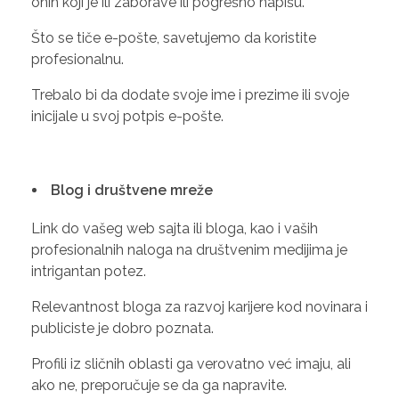
onih koji je ili zaborave ili pogrešno napišu.
Što se tiče e-pošte, savetujemo da koristite
profesionalnu.
Trebalo bi da dodate svoje ime i prezime ili svoje
inicijale u svoj potpis e-pošte.
Blog i društvene mreže
Link do vašeg web sajta ili bloga, kao i vaših
profesionalnih naloga na društvenim medijima je
intrigantan potez.
Relevantnost bloga za razvoj karijere kod novinara i
publiciste je dobro poznata.
Profili iz sličnih oblasti ga verovatno već imaju, ali
ako ne, preporučuje se da ga napravite.