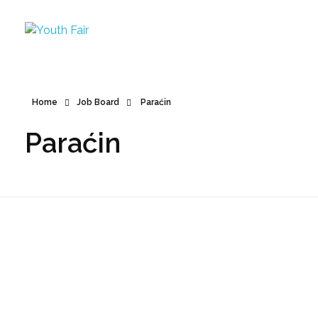
Youth Fair
Najveći karijerni događaj u regionu!
Home
Job Board
Paraćin
Paraćin