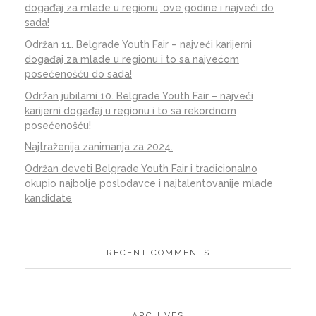
događaj za mlade u regionu, ove godine i najveći do
sada!
Održan 11. Belgrade Youth Fair – najveći karijerni
događaj za mlade u regionu i to sa najvećom
posećenošću do sada!
Održan jubilarni 10. Belgrade Youth Fair – najveći
karijerni događaj u regionu i to sa rekordnom
posećenošću!
Najtraženija zanimanja za 2024.
Održan deveti Belgrade Youth Fair i tradicionalno
okupio najbolje poslodavce i najtalentovanije mlade
kandidate
RECENT COMMENTS
ARCHIVES