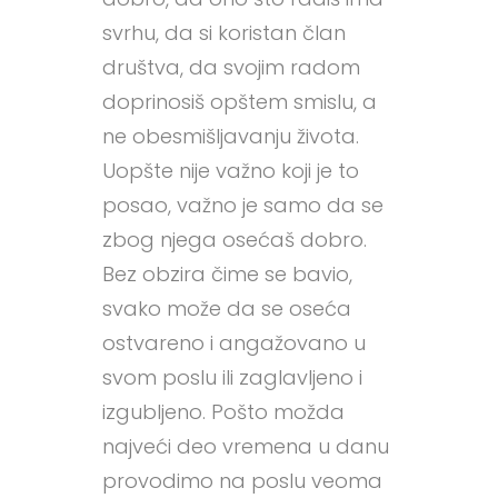
svrhu, da si koristan član
društva, da svojim radom
doprinosiš opštem smislu, a
ne obesmišljavanju života.
Uopšte nije važno koji je to
posao, važno je samo da se
zbog njega osećaš dobro.
Bez obzira čime se bavio,
svako može da se oseća
ostvareno i angažovano u
svom poslu ili zaglavljeno i
izgubljeno. Pošto možda
najveći deo vremena u danu
provodimo na poslu veoma