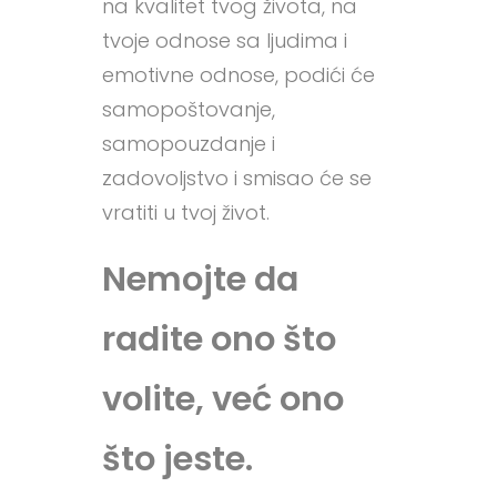
na kvalitet tvog života, na
tvoje odnose sa ljudima i
emotivne odnose, podići će
samopoštovanje,
samopouzdanje i
zadovoljstvo i smisao će se
vratiti u tvoj život.
Nemojte da
radite ono što
volite, već ono
što jeste.