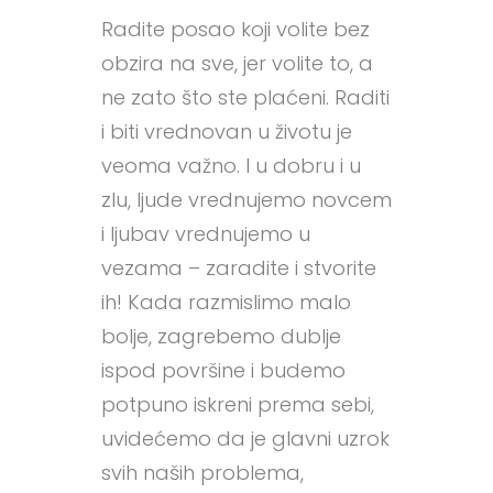
Radite posao koji volite bez
obzira na sve, jer volite to, a
ne zato što ste plaćeni. Raditi
i biti vrednovan u životu je
veoma važno. I u dobru i u
zlu, ljude vrednujemo novcem
i ljubav vrednujemo u
vezama – zaradite i stvorite
ih! Kada razmislimo malo
bolje, zagrebemo dublje
ispod površine i budemo
potpuno iskreni prema sebi,
uvidećemo da je glavni uzrok
svih naših problema,