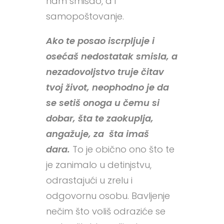
nam smisao, a i
samopoštovanje.
Ako te posao iscrpljuje i
osećaš nedostatak smisla, a
nezadovoljstvo truje čitav
tvoj život, neophodno je da
se setiš onoga u čemu si
dobar, šta te zaokuplja,
angažuje, za šta imaš
dara.
To je obično ono što te
je zanimalo u detinjstvu,
odrastajući u zrelu i
odgovornu osobu. Bavljenje
nečim što voliš odraziće se