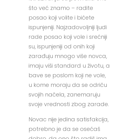
što već znamo – radite
posao koji volite i bićete
ispunjeniji. Najzadovoljniji ljudi
rade posao koji vole i srećniji
su, ispunjeniji od onih koji
zarađuju mnogo više novca,
imaju viši standard u životu, a
bave se poslom koji ne vole,
u kome moraju da se odriču
svojih načela, zanemaruju
svoje vrednosti zbog zarade.
Novac nije jedina satisfakcija,
potrebno je da se osećaš
dobro, da ono što radiš ima