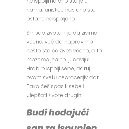
ne ispoljimo ono što je u
nama, uništiće nas ono što
ostane neispoljeno.
Smisao života nije da živimo
večno, već da napravimo
nešto što će živeti večno, a to
možemo jedino ljubavlju!
Hrabro ispolji sebe, daruj
ovom svetu neprocenjiv dar.
Tako ćeš spasiti sebe i
ulepšati živote drugih!
Budi hodajući
san za ispunjen