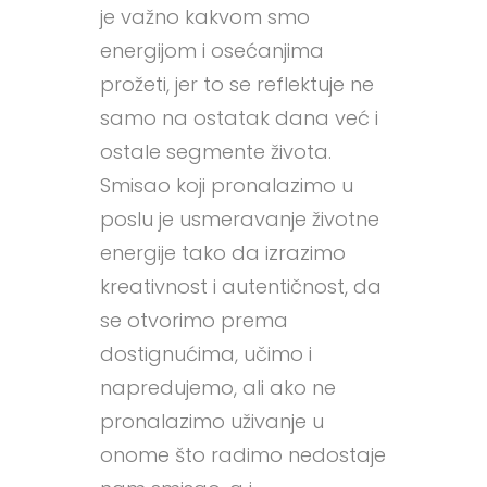
je važno kakvom smo
energijom i osećanjima
prožeti, jer to se reflektuje ne
samo na ostatak dana već i
ostale segmente života.
Smisao koji pronalazimo u
poslu je usmeravanje životne
energije tako da izrazimo
kreativnost i autentičnost, da
se otvorimo prema
dostignućima, učimo i
napredujemo, ali ako ne
pronalazimo uživanje u
onome što radimo nedostaje