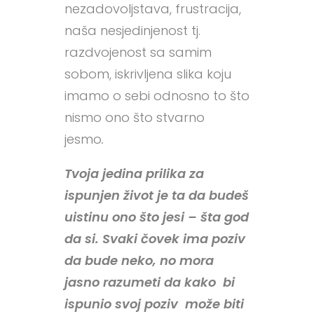
nezadovoljstava, frustracija,
naša nesjedinjenost tj.
razdvojenost sa samim
sobom, iskrivljena slika koju
imamo o sebi odnosno to što
nismo ono što stvarno
jesmo
.
Tvoja jedina prilika za
ispunjen život je ta da budeš
uistinu ono što jesi – šta god
da si. Svaki čovek ima poziv
da bude neko, no mora
jasno razumeti da kako bi
ispunio svoj poziv može biti