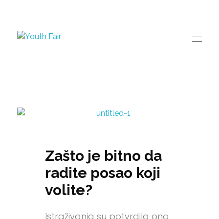
Youth Fair
Najveći karijerni događaj u regionu!
Zašto je bitno da
radite posao koji
volite?
Istraživanja su potvrdila ono