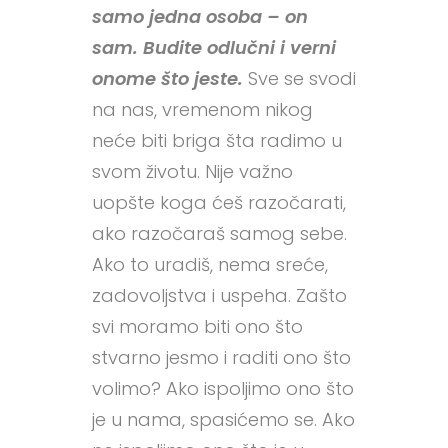
samo jedna osoba – on
sam. Budite odlučni i verni
onome što jeste.
Sve se svodi
na nas, vremenom nikog
neće biti briga šta radimo u
svom životu. Nije važno
uopšte koga ćeš razočarati,
ako razočaraš samog sebe.
Ako to uradiš, nema sreće,
zadovoljstva i uspeha. Zašto
svi moramo biti ono što
stvarno jesmo i raditi ono što
volimo? Ako ispoljimo ono što
je u nama, spasićemo se. Ako