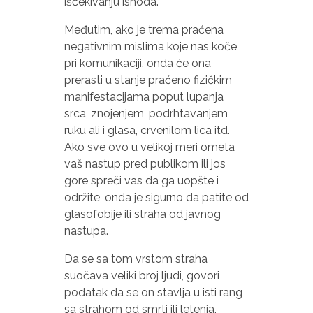
iščekivanju ishoda.
Međutim, ako je trema praćena
negativnim mislima koje nas koče
pri komunikaciji, onda će ona
prerasti u stanje praćeno fizičkim
manifestacijama poput lupanja
srca, znojenjem, podrhtavanjem
ruku ali i glasa, crvenilom lica itd.
Ako sve ovo u velikoj meri ometa
vaš nastup pred publikom ili jos
gore spreči vas da ga uopšte i
održite, onda je sigurno da patite od
glasofobije ili straha od javnog
nastupa.
Da se sa tom vrstom straha
suočava veliki broj ljudi, govori
podatak da se on stavlja u isti rang
sa strahom od smrti ili letenja.