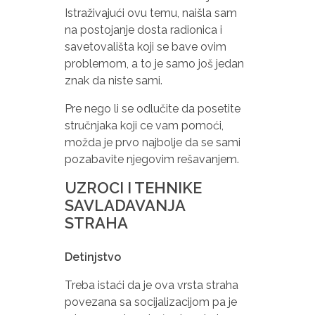
Istraživajući ovu temu, naišla sam
na postojanje dosta radionica i
savetovališta koji se bave ovim
problemom, a to je samo još jedan
znak da niste sami.
Pre nego li se odlučite da posetite
stručnjaka koji ce vam pomoći,
možda je prvo najbolje da se sami
pozabavite njegovim rešavanjem.
UZROCI I TEHNIKE
SAVLADAVANJA
STRAHA
Detinjstvo
Treba istaći da je ova vrsta straha
povezana sa socijalizacijom pa je