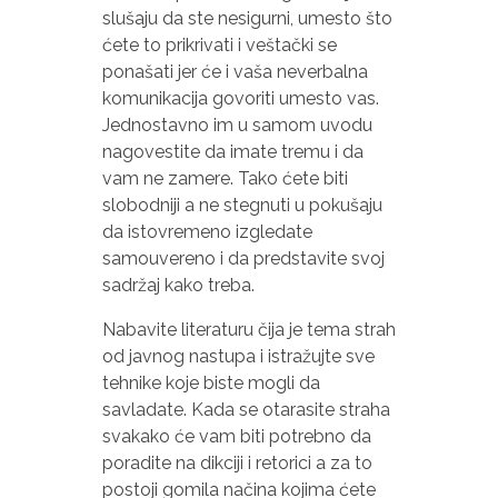
slušaju da ste nesigurni, umesto što
ćete to prikrivati i veštački se
ponašati jer će i vaša neverbalna
komunikacija govoriti umesto vas.
Jednostavno im u samom uvodu
nagovestite da imate tremu i da
vam ne zamere. Tako ćete biti
slobodniji a ne stegnuti u pokušaju
da istovremeno izgledate
samouvereno i da predstavite svoj
sadržaj kako treba.
Nabavite literaturu čija je tema strah
od javnog nastupa i istražujte sve
tehnike koje biste mogli da
savladate. Kada se otarasite straha
svakako će vam biti potrebno da
poradite na dikciji i retorici a za to
postoji gomila načina kojima ćete