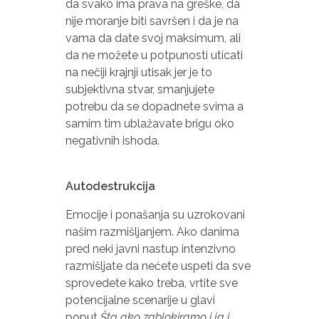
da svako ima prava na greške, da
nije moranje biti savršen i da je na
vama da date svoj maksimum, ali
da ne možete u potpunosti uticati
na nečiji krajnji utisak jer je to
subjektivna stvar, smanjujete
potrebu da se dopadnete svima a
samim tim ublažavate brigu oko
negativnih ishoda.
Autodestrukcija
Emocije i ponašanja su uzrokovani
našim razmišljanjem. Ako danima
pred neki javni nastup intenzivno
razmišljate da nećete uspeti da sve
sprovedete kako treba, vrtite sve
potencijalne scenarije u glavi
poput
Šta ako zablokiramo i ja i