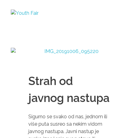
Youth Fair
Najveći karijerni događaj u regionu!
Strah od
javnog nastupa
Sigurno se svako od nas, jednom ili
više puta susreo sa nekim vidom
javnog nastupa. Javni nastup je