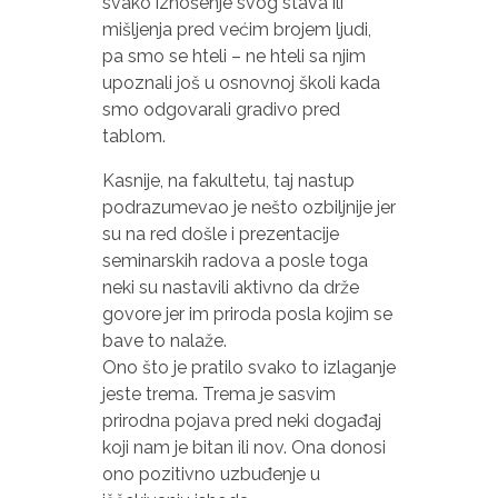
svako iznošenje svog stava ili
mišljenja pred većim brojem ljudi,
pa smo se hteli – ne hteli sa njim
upoznali još u osnovnoj školi kada
smo odgovarali gradivo pred
tablom.
Kasnije, na fakultetu, taj nastup
podrazumevao je nešto ozbiljnije jer
su na red došle i prezentacije
seminarskih radova a posle toga
neki su nastavili aktivno da drže
govore jer im priroda posla kojim se
bave to nalaže.
Ono što je pratilo svako to izlaganje
jeste trema. Trema je sasvim
prirodna pojava pred neki događaj
koji nam je bitan ili nov. Ona donosi
ono pozitivno uzbuđenje u