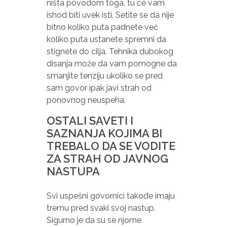
ništa povodom toga, tu će vam
ishod biti uvek isti. Setite se da nije
bitno koliko puta padnete već
koliko puta ustanete spremni da
stignete do cilja. Tehnika dubokog
disanja može da vam pomogne da
smanjite tenziju ukoliko se pred
sam govor ipak javi strah od
ponovnog neuspeha.
OSTALI SAVETI I
SAZNANJA KOJIMA BI
TREBALO DA SE VODITE
ZA STRAH OD JAVNOG
NASTUPA
Svi uspešni govornici takođe imaju
tremu pred svaki svoj nastup.
Sigurno je da su se njome