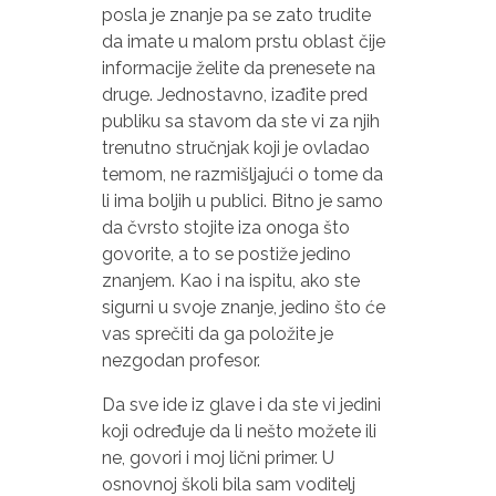
posla je znanje pa se zato trudite
da imate u malom prstu oblast čije
informacije želite da prenesete na
druge. Jednostavno, izađite pred
publiku sa stavom da ste vi za njih
trenutno stručnjak koji je ovladao
temom, ne razmišljajući o tome da
li ima boljih u publici. Bitno je samo
da čvrsto stojite iza onoga što
govorite, a to se postiže jedino
znanjem. Kao i na ispitu, ako ste
sigurni u svoje znanje, jedino što će
vas sprečiti da ga položite je
nezgodan profesor.
Da sve ide iz glave i da ste vi jedini
koji određuje da li nešto možete ili
ne, govori i moj lični primer. U
osnovnoj školi bila sam voditelj