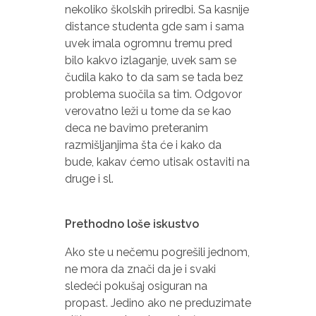
nekoliko školskih priredbi. Sa kasnije
distance studenta gde sam i sama
uvek imala ogromnu tremu pred
bilo kakvo izlaganje, uvek sam se
čudila kako to da sam se tada bez
problema suočila sa tim. Odgovor
verovatno leži u tome da se kao
deca ne bavimo preteranim
razmišljanjima šta će i kako da
bude, kakav ćemo utisak ostaviti na
druge i sl.
Prethodno loše iskustvo
Ako ste u nečemu pogrešili jednom,
ne mora da znači da je i svaki
sledeći pokušaj osiguran na
propast. Jedino ako ne preduzimate