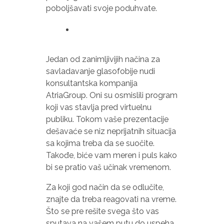
poboljšavati svoje poduhvate.
Jedan od zanimljivijih načina za
savladavanje glasofobije nudi
konsultantska kompanija
AtriaGroup. Oni su osmislili program
koji vas stavlja pred virtuelnu
publiku. Tokom vaše prezentacije
dešavaće se niz neprijatnih situacija
sa kojima treba da se suočite.
Takođe, biće vam meren i puls kako
bi se pratio vaš učinak vremenom.
Za koji god način da se odlučite,
znajte da treba reagovati na vreme.
Što se pre rešite svega što vas
sputava na vašem putu do uspeha,