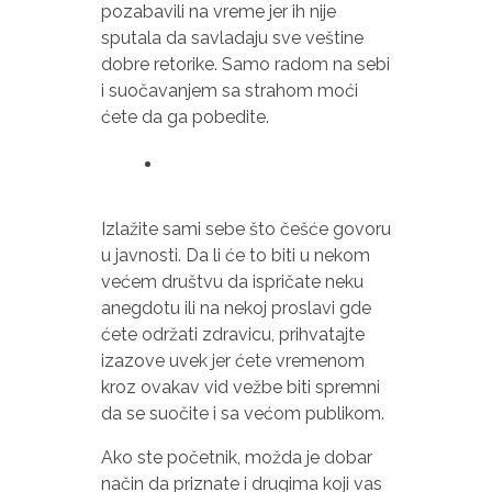
pozabavili na vreme jer ih nije
sputala da savladaju sve veštine
dobre retorike. Samo radom na sebi
i suočavanjem sa strahom moći
ćete da ga pobedite.
Izlažite sami sebe što češće govoru
u javnosti. Da li će to biti u nekom
većem društvu da ispričate neku
anegdotu ili na nekoj proslavi gde
ćete održati zdravicu, prihvatajte
izazove uvek jer ćete vremenom
kroz ovakav vid vežbe biti spremni
da se suočite i sa većom publikom.
Ako ste početnik, možda je dobar
način da priznate i drugima koji vas