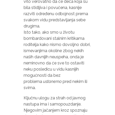
vrlo verovatno da će deca koja su
bila stidljiva i povučena, kasnije
razviti određenu odbojnost prema
svakom vidu predstavljanja sebe
drugima.
Isto tako, ako smo u životu
bombardovani stalnim kritikama
roditelja kako nismo dovoljno dobri,
ismevanjima okoline zbog nekih
naših davnijih neuspeha, onda je
neminovno da će sve to ostaviti
neku posledicu u vidu kasnijih
mogućnosti da bez
problema
ustanemo
pred nekim ili
svima.
Ključnu ulogu za strah od javnog
nastupa ima i samopouzdanje.
Njegovim jačanjem kroz spoznaju