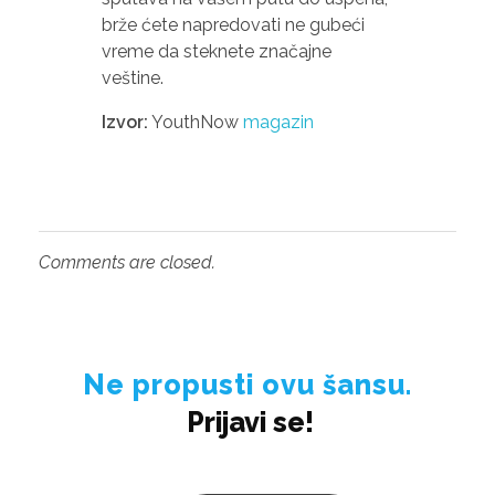
brže ćete napredovati ne gubeći
vreme da steknete značajne
veštine.
Izvor:
YouthNow
magazin
Comments are closed.
Ne propusti ovu šansu.
Prijavi se!