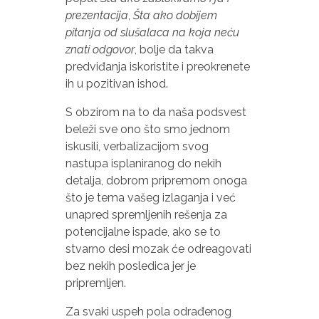
prezentacija
,
Šta ako dobijem
pitanja od slušalaca na koja neću
znati odgovor
, bolje da takva
predviđanja iskoristite i preokrenete
ih u pozitivan ishod.
S obzirom na to da naša podsvest
beleži sve ono što smo jednom
iskusili, verbalizacijom svog
nastupa isplaniranog do nekih
detalja, dobrom pripremom onoga
što je tema vašeg izlaganja i već
unapred spremljenih rešenja za
potencijalne ispade, ako se to
stvarno desi mozak će odreagovati
bez nekih posledica jer je
pripremljen.
Za svaki uspeh pola odrađenog