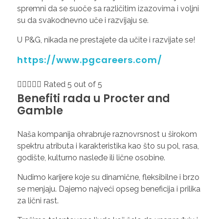
spremni da se suoče sa različitim izazovima i voljni
su da svakodnevno uče i razvijaju se.
U P&G, nikada ne prestajete da učite i razvijate se!
https://www.pgcareers.com/





Rated 5 out of 5
Benefiti rada u Procter and
Gamble
Naša kompanija ohrabruje raznovrsnost u širokom
spektru atributa i karakteristika kao što su pol, rasa,
godište, kulturno nasleđe ili lične osobine.
Nudimo karijere koje su dinamične, fleksibilne i brzo
se menjaju. Dajemo najveći opseg beneficija i prilika
za lični rast.