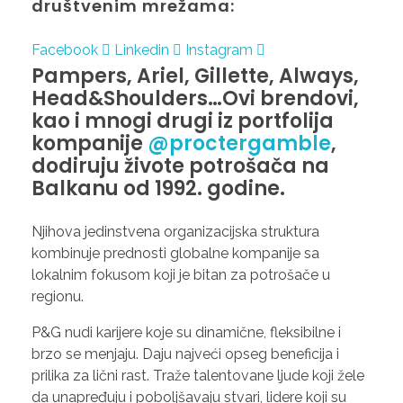
društvenim mrežama:
Facebook
Linkedin
Instagram
Pampers, Ariel, Gillette, Always,
Head&Shoulders…Ovi brendovi,
kao i mnogi drugi iz portfolija
kompanije
@proctergamble
,
dodiruju živote potrošača na
Balkanu od 1992. godine.
Njihova jedinstvena organizacijska struktura
kombinuje prednosti globalne kompanije sa
lokalnim fokusom koji je bitan za potrošače u
regionu.
P&G nudi karijere koje su dinamične, fleksibilne i
brzo se menjaju. Daju najveći opseg beneficija i
prilika za lični rast. Traže talentovane ljude koji žele
da unapređuju i poboljšavaju stvari, lidere koji su