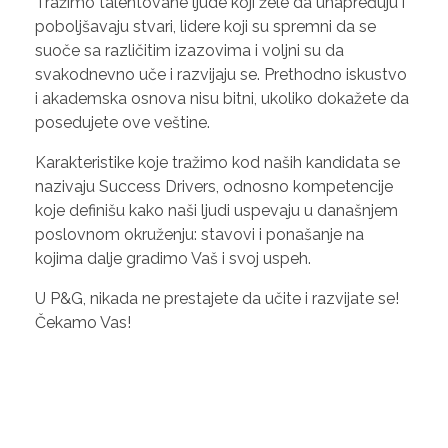
Tražimo talentovane ljude koji žele da unapređuju i
poboljšavaju stvari, lidere koji su spremni da se
suoče sa različitim izazovima i voljni su da
svakodnevno uče i razvijaju se. Prethodno iskustvo
i akademska osnova nisu bitni, ukoliko dokažete da
posedujete ove veštine.
Karakteristike koje tražimo kod naših kandidata se
nazivaju Success Drivers, odnosno kompetencije
koje definišu kako naši ljudi uspevaju u današnjem
poslovnom okruženju: stavovi i ponašanje na
kojima dalje gradimo Vaš i svoj uspeh.
U P&G, nikada ne prestajete da učite i razvijate se!
Čekamo Vas!