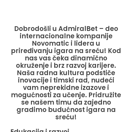
Dobrodošli u AdmiralBet – deo
internacionalne kompanije
Novomatic i lidera u
priređivanju igara na sreću! Kod
nas vas čeka dinamično
okruženje i brz razvoj karijere.
Naša radna kultura podstiče
inovacije i timski rad, nudeći
vam neprekidne izazove i
mogućnosti za učenje. Pridružite
se našem timu da zajedno
gradimo budućnost igara na
sreću!
Edukacija i razvoj