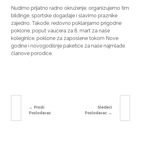
Nudimo prijatno radno okruženje, organizujemo tim
bildinge, sportske događaje i slavimo praznike
zajedno. Takođe, redovno poklanjamo prigodne
poklone, poput vaučera za 8. mart za naše
koleginice, poklone za zaposlene tokom Nove
godine i novogodišnje paketiće za naše najmlađe
članove porodice.
Prošli
Sledeći
Poslodavac
Poslodavac