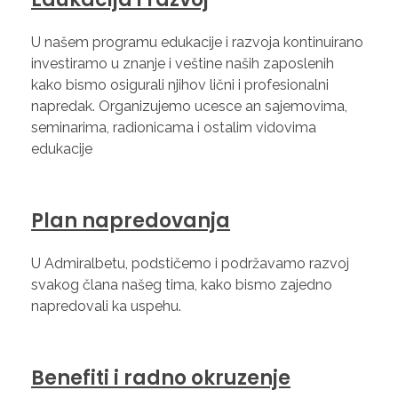
U našem programu edukacije i razvoja kontinuirano
investiramo u znanje i veštine naših zaposlenih
kako bismo osigurali njihov lični i profesionalni
napredak. Organizujemo ucesce an sajemovima,
seminarima, radionicama i ostalim vidovima
edukacije
Plan napredovanja
U Admiralbetu, podstičemo i podržavamo razvoj
svakog člana našeg tima, kako bismo zajedno
napredovali ka uspehu.
Benefiti i radno okruzenje