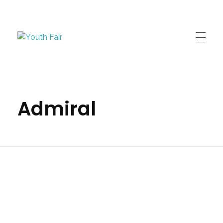
Youth Fair
Najveći karijerni događaj u regionu!
Admiral