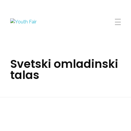
Youth Fair
Najveći karijerni događaj u regionu!
Svetski omladinski
talas