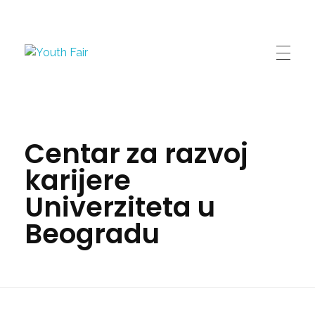
Youth Fair
Najveći karijerni događaj u regionu!
Centar za razvoj
karijere
Univerziteta u
Beogradu