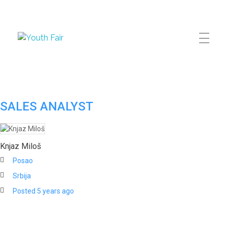
Youth Fair
Najveći karijerni događaj u regionu!
SALES ANALYST
Knjaz Miloš
Posao
Srbija
Posted 5 years ago