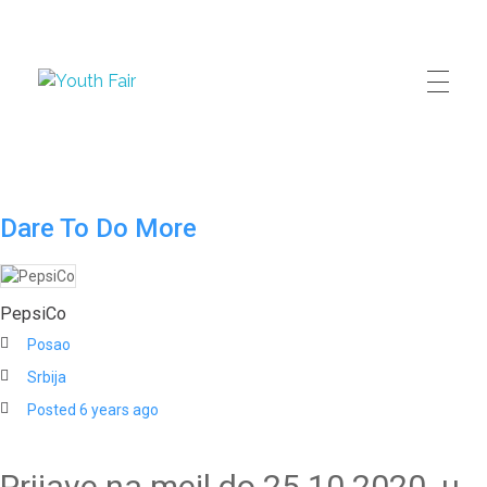
Youth Fair
Najveći karijerni događaj u regionu!
Dare To Do More
PepsiCo
Posao
Srbija
Posted 6 years ago
Prijave na mejl do 25.10.2020. u