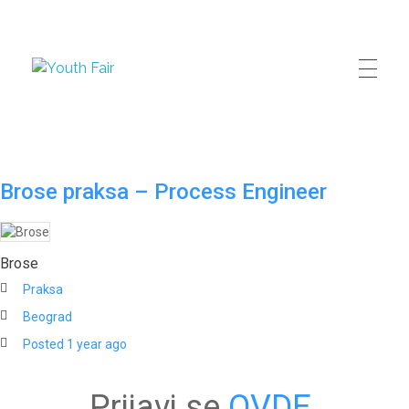
Youth Fair
Najveći karijerni događaj u regionu!
Brose praksa – Process Engineer
Brose
Praksa
Beograd
Posted 1 year ago
Prijavi se
OVDE
.