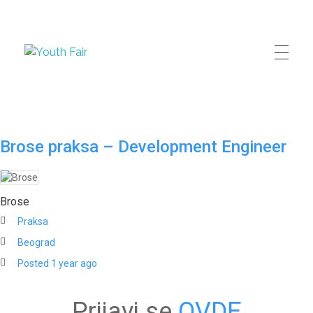
Youth Fair
Najveći karijerni događaj u regionu!
Brose praksa – Development Engineer
Brose
Praksa
Beograd
Posted 1 year ago
Prijavi se
OVDE